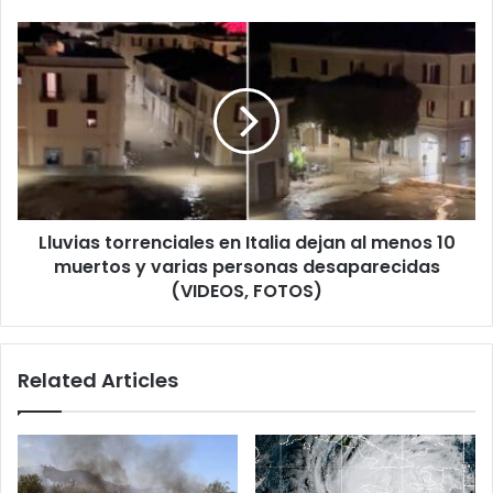
por
paso
Lluvias
de
torrenciales
Fiona
en
Italia
dejan
al
menos
10
muertos
Lluvias torrenciales en Italia dejan al menos 10
y
varias
muertos y varias personas desaparecidas
personas
(VIDEOS, FOTOS)
desaparecidas
(VIDEOS,
FOTOS)
Related Articles