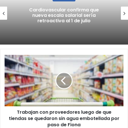
Cardiovascular confirma que
nueva escala salarial sería
retroactiva al 1 de julio
Trabajan
con
proveedores
luego
de
que
tiendas
se
quedaron
Trabajan con proveedores luego de que
sin
agua
tiendas se quedaron sin agua embotellada por
embotellada
paso de Fiona