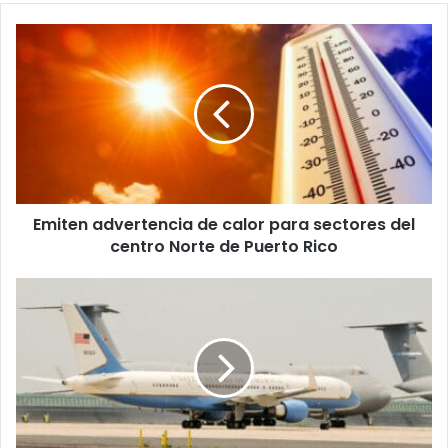
Emiten
advertencia
de
calor
para
sectores
del
centro
Norte
Emiten advertencia de calor para sectores del
de
Puerto
centro Norte de Puerto Rico
Rico
EN
VIVO:
Secretaria
de
prensa
del
presidente
ofrece