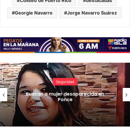
Coliseo de Puerto Rico
destacadas
Georgie Navarro
Jorge Navarro Suárez
Noticias
Colegio de Cirujanos Dentistas
amplía el alcance del Mes de la
Salud Oral con iniciativas para
niños, familias, cuidadores y
adultos mayores