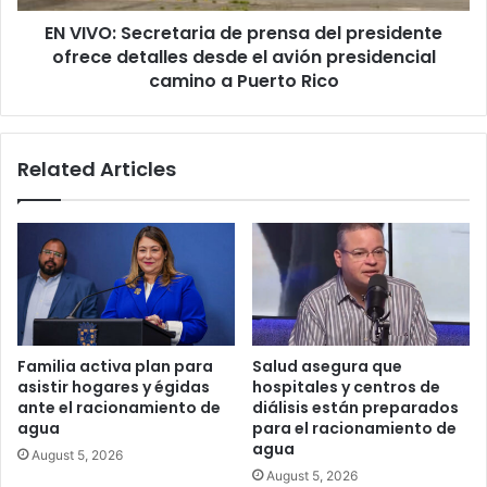
detalles
EN VIVO: Secretaria de prensa del presidente
desde
el
ofrece detalles desde el avión presidencial
avión
camino a Puerto Rico
presidencial
camino
a
Related Articles
Puerto
Rico
Familia activa plan para
Salud asegura que
asistir hogares y égidas
hospitales y centros de
ante el racionamiento de
diálisis están preparados
agua
para el racionamiento de
agua
August 5, 2026
August 5, 2026