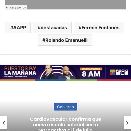
AAPP
destacadas
Fermín Fontanés
Rolando Emanuelli
Gobierno
Cardiovascular confirma que
nueva escala salarial sería
retroactiva al 1 de julio