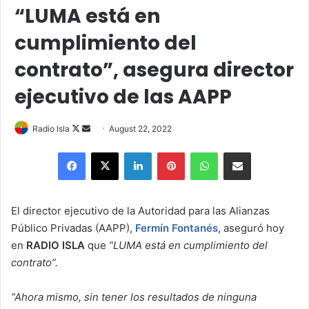
“LUMA está en
cumplimiento del
contrato”, asegura director
ejecutivo de las AAPP
Follow
Send
Radio Isla
August 22, 2022
on
an
Facebook
X
LinkedIn
Pinterest
WhatsApp
Share via Email
X
email
El director ejecutivo de la Autoridad para las Alianzas
Público Privadas (AAPP),
Fermín Fontanés
, aseguró hoy
en
RADIO ISLA
que
“LUMA está en cumplimiento del
contrato”.
“Ahora mismo, sin tener los resultados de ninguna