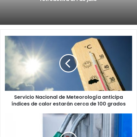
Servicio
Nacional
de
Meteorología
anticipa
índices
de
calor
estarán
Servicio Nacional de Meteorología anticipa
cerca
de
índices de calor estarán cerca de 100 grados
100
grados
Se
acaba
periodo
de