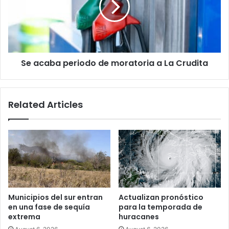
moratoria
a
La
Crudita
Se acaba periodo de moratoria a La Crudita
Related Articles
Municipios del sur entran
Actualizan pronóstico
en una fase de sequía
para la temporada de
extrema
huracanes