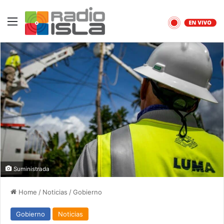
Menu
Suministrada
Home
/
Noticias
/
Gobierno
Gobierno
Noticias