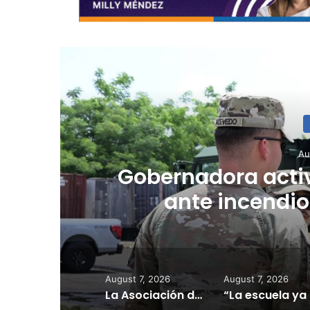
R
Au
l
“Camisa hec
Planificador cue
consulta de ub
August 7, 2026
August 7, 2026
La Asociación de Hospitales de Puerto Rico exhorta a los pacientes a continuar sus citas, tratamientos y servicios médicos según programados
“La escu