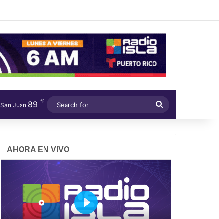
℉
89
Search
San Juan
for
AHORA EN VIVO
P