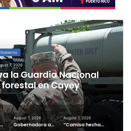
ead Next
Gobierno
gust 7, 2026
ha a la medida”:
stiona aprobación de
icación de Esencia
August 7, 2026
August 7, 2026
ela ya no parece tan atractiva”: alertan sobre impacto de la tecnología en los jóvenes
Gobernadora activa la Guardia Nacional ante incendio forestal en Cayey
“Camisa hecha a la medida”: Planificador cuestiona aprobación de consulta de ubicación de Esencia