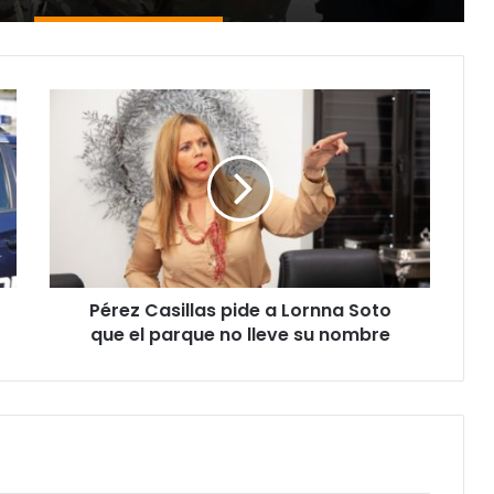
Pérez
Casillas
pide
a
Lornna
Soto
que
el
parque
Pérez Casillas pide a Lornna Soto
no
lleve
que el parque no lleve su nombre
su
nombre