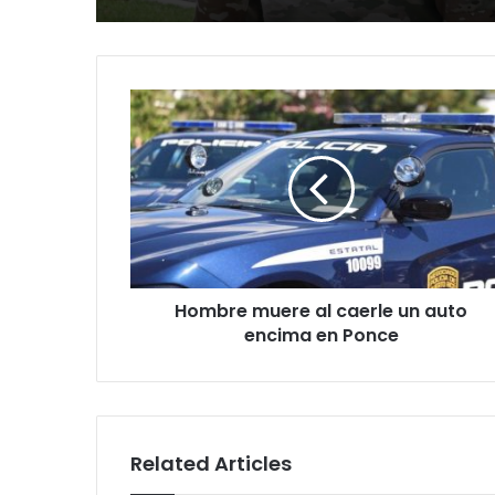
Hombre
muere
al
caerle
un
auto
encima
en
Ponce
Hombre muere al caerle un auto
encima en Ponce
Related Articles