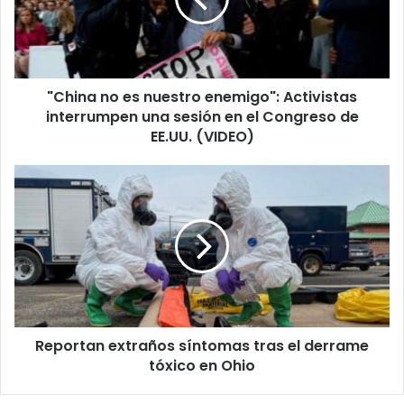
enemigo":
Activistas
interrumpen
una
sesión
"China no es nuestro enemigo": Activistas
en
el
interrumpen una sesión en el Congreso de
Congreso
EE.UU. (VIDEO)
de
EE.UU.
Reportan
(VIDEO)
extraños
síntomas
tras
el
derrame
tóxico
en
Ohio
Reportan extraños síntomas tras el derrame
tóxico en Ohio