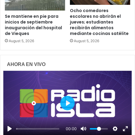
Ocho comedores
escolares no abrirán el
Se mantiene en pie para
jueves; estudiantes
inicios de septiembre
recibirán alimentos
inauguración del hospital
mediante cocinas satélite
de Vieques
August 5, 2026
August 5, 2026
AHORA EN VIVO
P
l
a
00:00
y