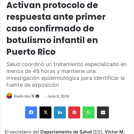
Activan protocolo de
respuesta ante primer
caso confirmado de
botulismo infantil en
Puerto Rico
Salud coordinó un tratamiento especializado en
menos de 48 horas y mantiene una
investigación epidemiológica para identificar la
fuente de exposición
Follow
Send
Radio Isla
June 9, 2026
on
an
Facebook
X
LinkedIn
Pinterest
WhatsApp
Share via Email
X
email
El secretario del
Departamento de Salud
(DS),
Víctor M.