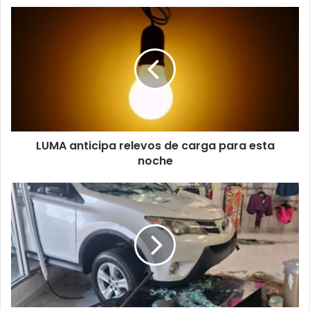
LUMA
anticipa
relevos
de
carga
para
esta
noche
LUMA anticipa relevos de carga para esta
noche
Conductora
impacta
vitrina
de
una
tienda
en
Bayamón