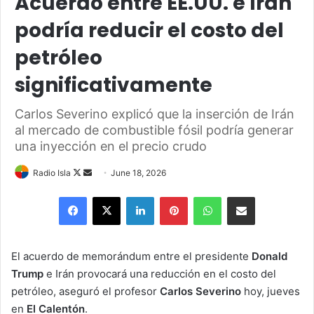
Acuerdo entre EE.UU. e Irán
podría reducir el costo del
petróleo
significativamente
Carlos Severino explicó que la inserción de Irán
al mercado de combustible fósil podría generar
una inyección en el precio crudo
Follow
Send
Radio Isla
June 18, 2026
on
an
Facebook
X
LinkedIn
Pinterest
WhatsApp
Share via Email
X
email
El acuerdo de memorándum entre el presidente
Donald
Trump
e Irán provocará una reducción en el costo del
petróleo, aseguró el profesor
Carlos Severino
hoy, jueves
en
El Calentón
.