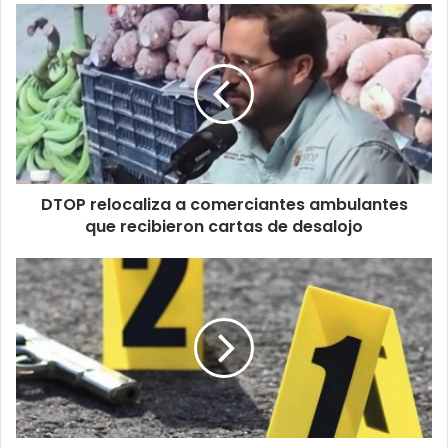
DTOP
relocaliza
a
comerciantes
ambulantes
que
recibieron
cartas
de
DTOP relocaliza a comerciantes ambulantes
desalojo
que recibieron cartas de desalojo
Hallan
cuerpo
amordazado
y
parcialmente
quemado
en
Trujillo
Alto