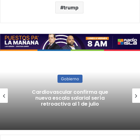
trump
Gobierno
Cardiovascular confirma que
nueva escala salarial sería
retroactiva al 1 de julio