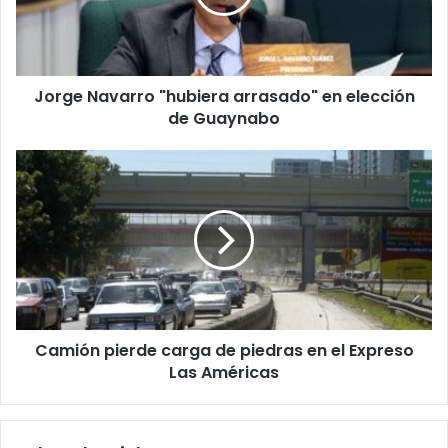
elección
de
Guaynabo
Jorge Navarro "hubiera arrasado" en elección
de Guaynabo
Camión
pierde
carga
de
piedras
en
el
Expreso
Las
Camión pierde carga de piedras en el Expreso
Américas
Las Américas