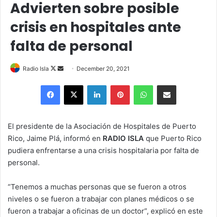
Advierten sobre posible
crisis en hospitales ante
falta de personal
Follow
Send
Radio Isla
December 20, 2021
on
an
Facebook
X
LinkedIn
Pinterest
WhatsApp
Share via Email
X
email
El presidente de la Asociación de Hospitales de Puerto
Rico, Jaime Plá, informó en
RADIO ISLA
que Puerto Rico
pudiera enfrentarse a una crisis hospitalaria por falta de
personal.
“Tenemos a muchas personas que se fueron a otros
niveles o se fueron a trabajar con planes médicos o se
fueron a trabajar a oficinas de un doctor”, explicó en este