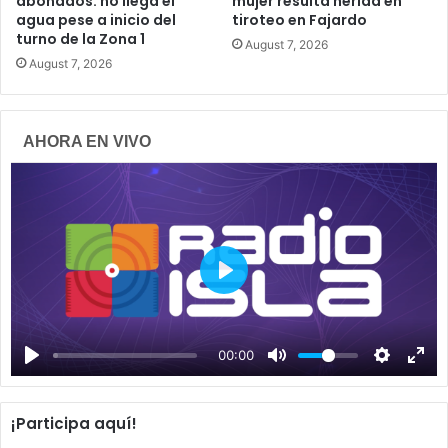
abonados: no llega el
mujer resulta herida en
agua pese a inicio del
tiroteo en Fajardo
turno de la Zona 1
August 7, 2026
August 7, 2026
AHORA EN VIVO
P
l
a
00:00
y
¡Participa aquí!