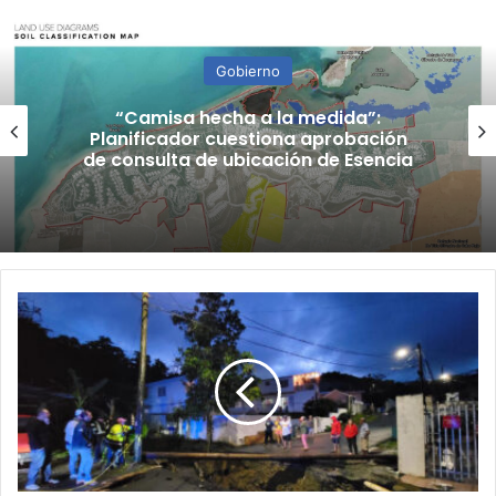
Gobierno
“Camisa hecha a la medida”:
Planificador cuestiona aprobación
de consulta de ubicación de Esencia
26
familias
de
Aguas
Buenas
se
quedan
incomunicadas
tras