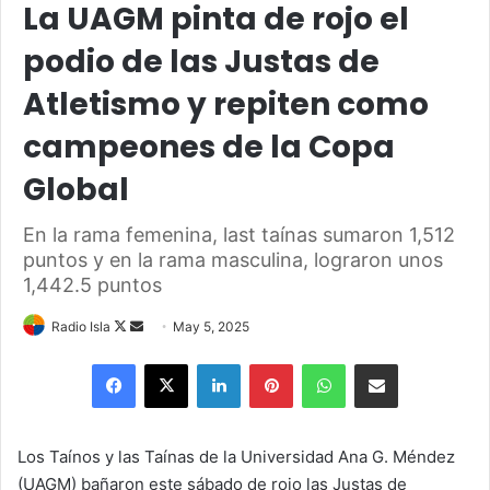
La UAGM pinta de rojo el
podio de las Justas de
Atletismo y repiten como
campeones de la Copa
Global
En la rama femenina, last taínas sumaron 1,512
puntos y en la rama masculina, lograron unos
1,442.5 puntos
Follow
Send
Radio Isla
May 5, 2025
on
an
Facebook
X
LinkedIn
Pinterest
WhatsApp
Share via Email
X
email
Los Taínos y las Taínas de la Universidad Ana G. Méndez
(UAGM) bañaron este sábado de rojo las Justas de