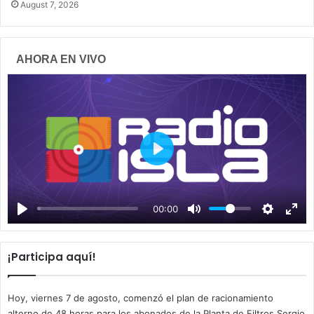
August 7, 2026
AHORA EN VIVO
P
l
a
00:00
y
¡Participa aquí!
Hoy, viernes 7 de agosto, comenzó el plan de racionamiento
alterno de 48 horas para los abonados de la Planta de Filtros Sergio