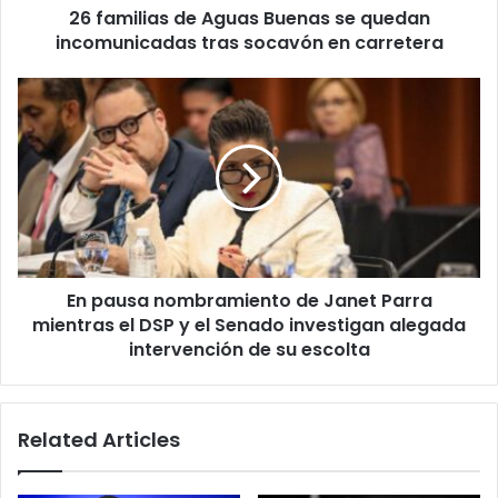
26 familias de Aguas Buenas se quedan
socavón
en
incomunicadas tras socavón en carretera
carretera
En
pausa
nombramiento
de
Janet
Parra
mientras
el
DSP
En pausa nombramiento de Janet Parra
y
el
mientras el DSP y el Senado investigan alegada
Senado
intervención de su escolta
investigan
alegada
intervención
Related Articles
de
su
escolta