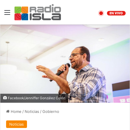
Menu
Facebook/Jenniffer González Colón
Home
/
Noticias
/
Gobierno
Noticias