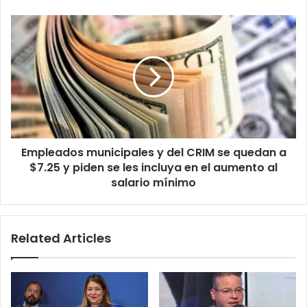
criollo
para
Empleados
noviembre
municipales
y
del
CRIM
se
quedan
a
$7.25
Empleados municipales y del CRIM se quedan a
y
piden
$7.25 y piden se les incluya en el aumento al
se
salario mínimo
les
incluya
en
Related Articles
el
aumento
al
salario
mínimo