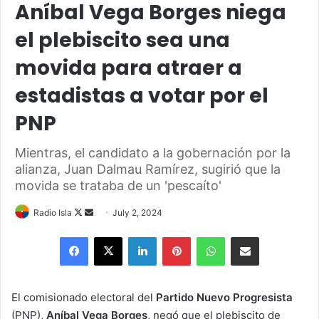
Aníbal Vega Borges niega
el plebiscito sea una
movida para atraer a
estadistas a votar por el
PNP
Mientras, el candidato a la gobernación por la
alianza, Juan Dalmau Ramírez, sugirió que la
movida se trataba de un 'pescaíto'
Follow
Send
Radio Isla
July 2, 2024
on
an
Facebook
X
LinkedIn
Pinterest
WhatsApp
Share via Email
X
email
El comisionado electoral del
Partido Nuevo Progresista
(PNP),
Aníbal Vega Borges
, negó que el plebiscito de