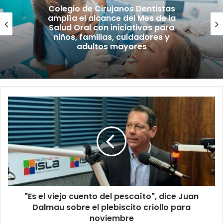
Colegio de Cirujanos Dentistas
amplía el alcance del Mes de la
Salud Oral con iniciativas para
niños, familias, cuidadores y
adultos mayores
"Es
el
viejo
cuento
del
pescaíto",
dice
Juan
Dalmau
"Es el viejo cuento del pescaíto", dice Juan
sobre
el
Dalmau sobre el plebiscito criollo para
plebiscito
noviembre