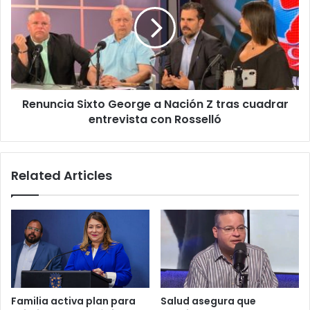
George
a
Nación
Z
tras
cuadrar
entrevista
Renuncia Sixto George a Nación Z tras cuadrar
con
Rosselló
entrevista con Rosselló
Related Articles
Familia activa plan para
Salud asegura que