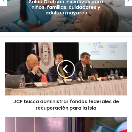
Salud Oral con iniciativas para
niños, familias, cuidadores y
adultos mayores
JCF
busca
administrar
fondos
federales
de
recuperación
para
la
JCF busca administrar fondos federales de
Isla
recuperación para la Isla
Renuncia
Sixto