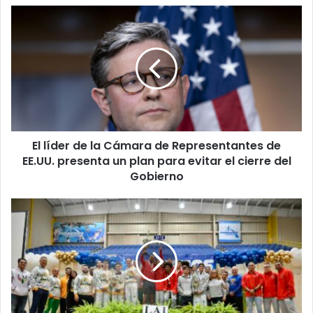
El
líder
de
la
Cámara
de
Representantes
de
EE.UU.
El líder de la Cámara de Representantes de
presenta
un
EE.UU. presenta un plan para evitar el cierre del
plan
Gobierno
para
evitar
Interamericana
el
y
cierre
UAGM
del
se
Gobierno
dividen
campeonatos
de
taekwondo