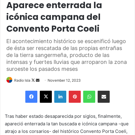
Aparece enterrada la
icónica campana del
Convento Porta Coeli
El acontecimiento histórico se escenificó luego
de ésta ser rescatada de las propias entrañas
de la tierra sangermeña, producto de las
intensas y fuertes lluvias que arroparon la zona
suroeste los pasados meses
Follow
Send
Radio Isla
November 12, 2023
on
an
Facebook
X
LinkedIn
Pinterest
WhatsApp
Share via Email
X
email
Tras haber estado desaparecida por siglos, finalmente,
apareció enterrada la tan buscada e icónica campana -que
atrajo a los corsarios- del histórico Convento Porta Coeli,