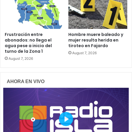
Frustración entre
Hombre muere baleado y
abonados: no llega el
mujer resulta herida en
agua pese a inicio del
tiroteo en Fajardo
turno de la Zona 1
August 7, 2026
August 7, 2026
AHORA EN VIVO
P
l