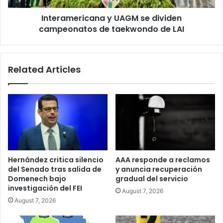
de
Interamericana y UAGM se dividen
LAI
campeonatos de taekwondo de LAI
Related Articles
Hernández critica silencio
AAA responde a reclamos
del Senado tras salida de
y anuncia recuperación
Domenech bajo
gradual del servicio
investigación del FEI
August 7, 2026
August 7, 2026