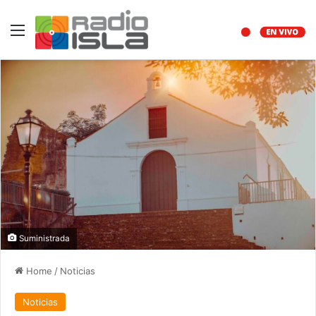
Menu
Suministrada
Home
/
Noticias
Noticias