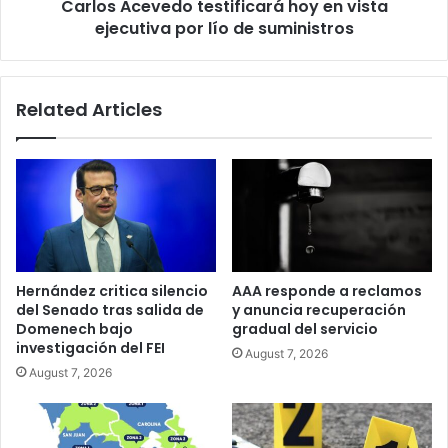
Carlos Acevedo testificará hoy en vista
de
suministros
ejecutiva por lío de suministros
Related Articles
Hernández critica silencio
AAA responde a reclamos
del Senado tras salida de
y anuncia recuperación
Domenech bajo
gradual del servicio
investigación del FEI
August 7, 2026
August 7, 2026