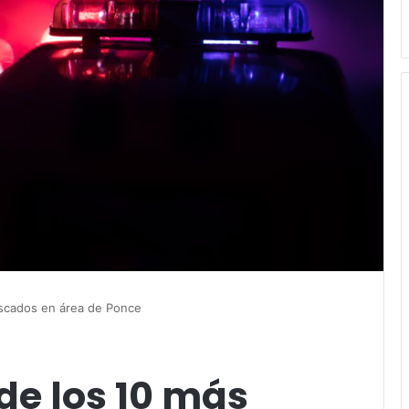
uscados en área de Ponce
de los 10 más