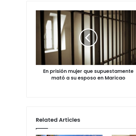
En
prisión
mujer
que
supuestamente
mató
a
su
esposo
En prisión mujer que supuestamente
en
Maricao
mató a su esposo en Maricao
Related Articles