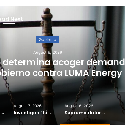
ead Next
Gobierno
gust 6, 2026
ina acoger demandas
contra LUMA Energy
August 7, 2026
August 6, 2026
Hombre muere baleado y mujer resulta herida en tiroteo en Fajardo
Investigan “hit and run” tras grave accidente de motocicleta en Guayama
Supremo determina acoger demandas del Gobierno contra LUMA Energy