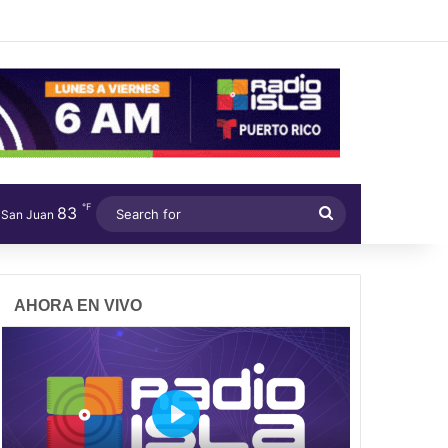
℉
83
Search
San Juan
for
AHORA EN VIVO
P