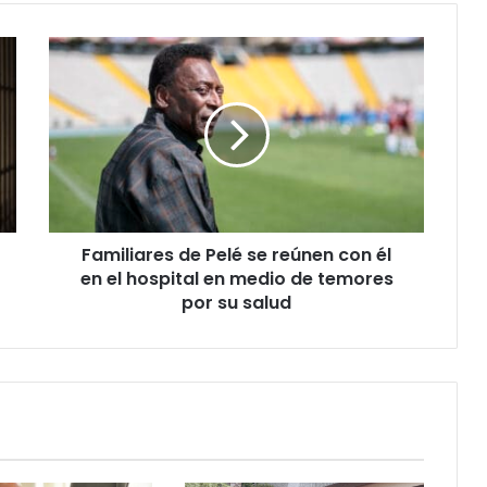
Familiares
de
Pelé
se
reúnen
con
él
en
el
Familiares de Pelé se reúnen con él
hospital
en
en el hospital en medio de temores
medio
por su salud
de
temores
por
su
salud