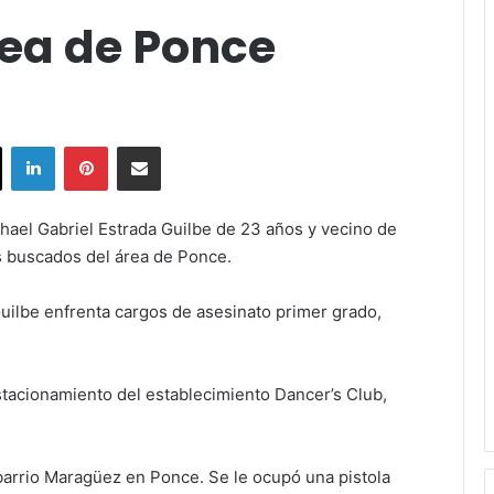
ea de Ponce
ok
X
LinkedIn
Pinterest
Share via Email
chael Gabriel Estrada Guilbe de 23 años y vecino de
ás buscados del área de Ponce.
Guilbe enfrenta cargos de asesinato primer grado,
stacionamiento del establecimiento Dancer’s Club,
.
 barrio Maragüez en Ponce. Se le ocupó una pistola