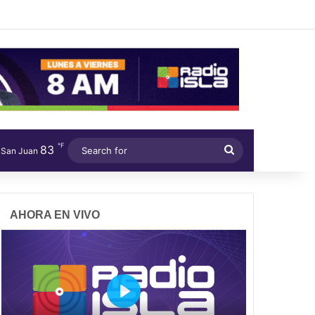
℉
83
Search
San Juan
for
AHORA EN VIVO
P