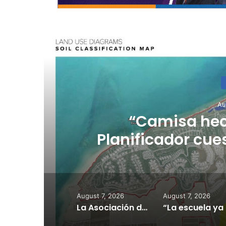
R
Au
l
“Camisa hec
Planificador cue
consulta de ub
August 7, 2026
August 7, 2026
La Asociación de Hospitales de Puerto Rico exhorta a los pacientes a continuar sus citas, tratamientos y servicios médicos según programados
“La escu