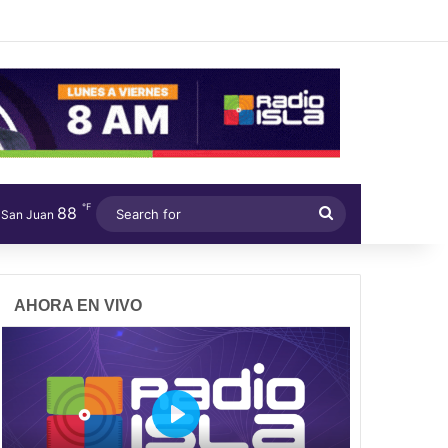
℉
88
Search
San Juan
for
AHORA EN VIVO
P