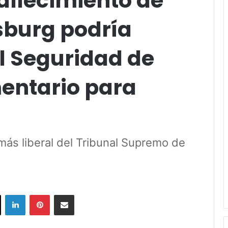
allecimiento de
sburg podría
l Seguridad de
entario para
más liberal del Tribunal Supremo de
ok
X
LinkedIn
Pinterest
Share via Email