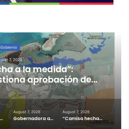
ead Next
Gobierno
gust 7, 2026
ha a la medida”:
stiona aprobación de
icación de Esencia
August 7, 2026
August 7, 2026
ela ya no parece tan atractiva”: alertan sobre impacto de la tecnología en los jóvenes
Gobernadora activa la Guardia Nacional ante incendio forestal en Cayey
“Camisa hecha a la medida”: Planificador cuestiona aprobación de consulta de ubicación de Esencia