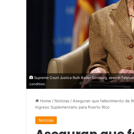
Supreme Court Justice Ruth Bader Ginsburg, seen in February,
condition.
Home
/
Noticias
/
Aseguran que fallecimiento de R
Ingreso Suplementario para Puerto Rico
Noticias