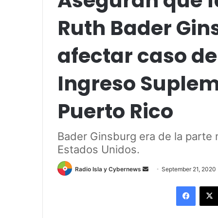
Aseguran que f
Ruth Bader Gin
afectar caso de
Ingreso Suplem
Puerto Rico
Bader Ginsburg era de la parte 
Estados Unidos.
Send
Radio Isla y Cybernews
September 21, 2020
an
Facebo
email