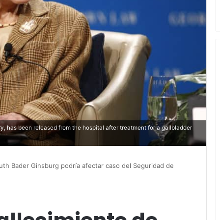
 has been released from the hospital after treatment for a gallbladder
uth Bader Ginsburg podría afectar caso del Seguridad de