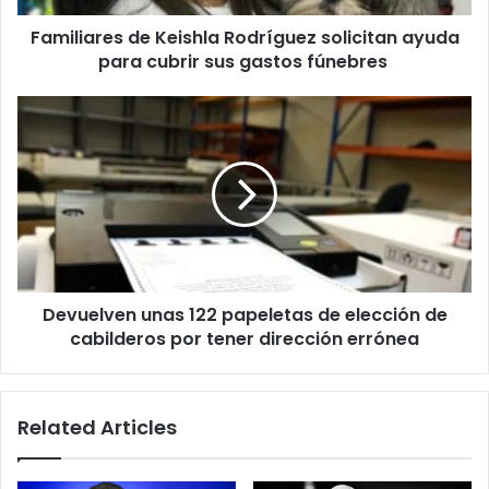
sus
Familiares de Keishla Rodríguez solicitan ayuda
gastos
fúnebres
para cubrir sus gastos fúnebres
Devuelven
unas
122
papeletas
de
elección
de
cabilderos
por
Devuelven unas 122 papeletas de elección de
tener
dirección
cabilderos por tener dirección errónea
errónea
Related Articles