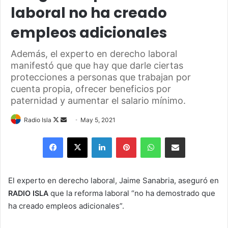
laboral no ha creado
empleos adicionales
Además, el experto en derecho laboral
manifestó que que hay que darle ciertas
protecciones a personas que trabajan por
cuenta propia, ofrecer beneficios por
paternidad y aumentar el salario mínimo.
Follow
Send
Radio Isla
May 5, 2021
on
an
Facebook
X
LinkedIn
Pinterest
WhatsApp
Share via Email
X
email
El experto en derecho laboral, Jaime Sanabria, aseguró en
que la reforma laboral “no ha demostrado que
RADIO ISLA
ha creado empleos adicionales”.