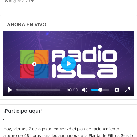
August 7, 2026
AHORA EN VIVO
P
l
a
00:00
y
¡Participa aquí!
Hoy, viernes 7 de agosto, comenzó el plan de racionamiento
alterno de 48 horas para los abonados de la Planta de Filtros Sergio