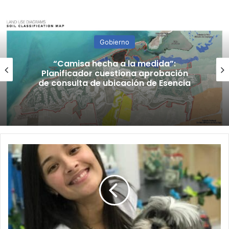
Gobierno
“Camisa hecha a la medida”:
Planificador cuestiona aprobación
de consulta de ubicación de Esencia
Familiares
de
Keishla
Rodríguez
solicitan
ayuda
para
cubrir