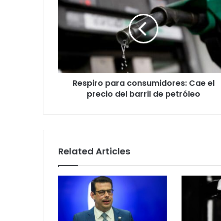
consumidores:
Cae
el
precio
del
barril
de
Respiro para consumidores: Cae el
petróleo
precio del barril de petróleo
Related Articles