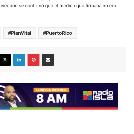
proveedor, se confirmó que el médico que firmaba no era
PlanVital
PuertoRico
acebook
X
LinkedIn
Pinterest
Share via Email
ead Next