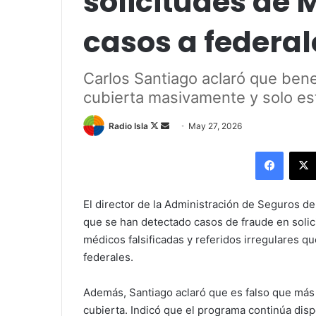
solicitudes de 
casos a federal
Carlos Santiago aclaró que benef
cubierta masivamente y solo es
Follow
Send
Radio Isla
May 27, 2026
on
an
Facebo
X
email
El director de la Administración de Seguros de
que se han detectado casos de fraude en solic
médicos falsificadas y referidos irregulares q
federales.
Además, Santiago aclaró que es falso que más d
cubierta. Indicó que el programa continúa dis