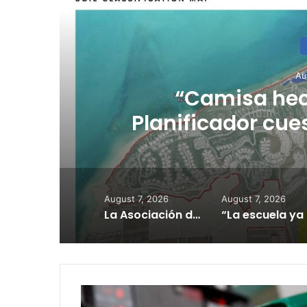
Au
l
“Camisa hec
Planificador cue
consulta de ub
August 7, 2026
August 7, 2026
La Asociación de Hospitales de Puerto Rico exhorta a los pacientes a continuar sus citas, tratamientos y servicios médicos según programados
“La escu
Respiro
para