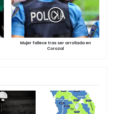
tras
ser
arrollada
en
Corozal
Mujer fallece tras ser arrollada en
Corozal