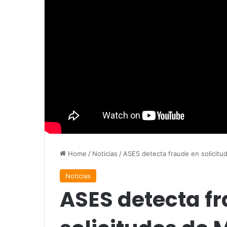
Home
/
Noticias
/
ASES detecta fraude en solicitud
Noticias
ASES detecta f