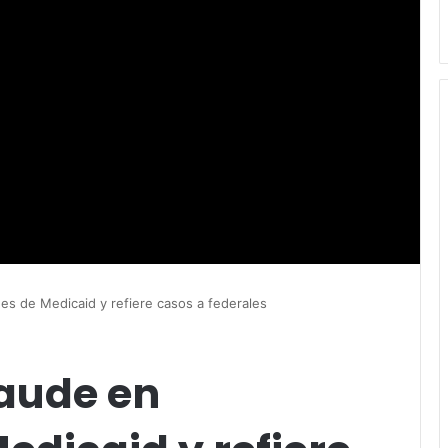
es de Medicaid y refiere casos a federales
raude en