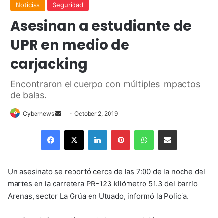
Noticias
Seguridad
Asesinan a estudiante de
UPR en medio de
carjacking
Encontraron el cuerpo con múltiples impactos
de balas.
Send
Cybernews
October 2, 2019
an
Facebook
X
LinkedIn
Pinterest
WhatsApp
Share via Email
email
Un asesinato se reportó cerca de las 7:00 de la noche del
martes en la carretera PR-123 kilómetro 51.3 del barrio
Arenas, sector La Grúa en Utuado, informó la Policía.