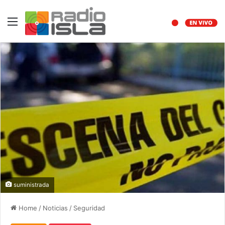
Menu
suministrada
Home
/
Noticias
/
Seguridad