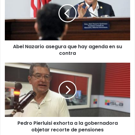
asegura
que
hay
agenda
en
su
contra
Abel Nazario asegura que hay agenda en su
contra
Pedro
Pierluisi
exhorta
a
la
gobernadora
objetar
recorte
de
Pedro Pierluisi exhorta a la gobernadora
pensiones
objetar recorte de pensiones