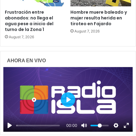
Frustración entre
Hombre muere baleado y
abonados: no llega el
mujer resulta herida en
agua pese a inicio del
tiroteo en Fajardo
turno de la Zona 1
August 7, 2026
August 7, 2026
AHORA EN VIVO
P
l
a
00:00
y