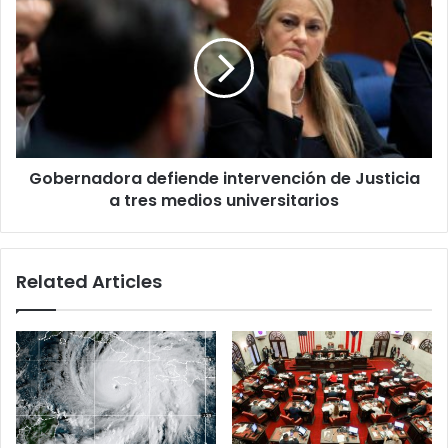
defiende
intervención
de
Justicia
a
tres
medios
universitarios
Gobernadora defiende intervención de Justicia
a tres medios universitarios
Related Articles