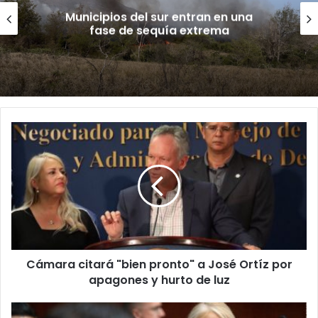
Municipios del sur entran en una
fase de sequía extrema
Cámara
citará
"bien
pronto"
a
José
Ortíz
por
apagones
Cámara citará "bien pronto" a José Ortíz por
y
hurto
apagones y hurto de luz
de
luz
Gobernadora