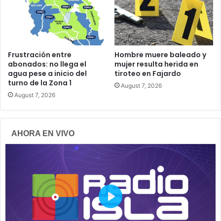
Frustración entre
Hombre muere baleado y
abonados: no llega el
mujer resulta herida en
agua pese a inicio del
tiroteo en Fajardo
turno de la Zona 1
August 7, 2026
August 7, 2026
AHORA EN VIVO
P
l