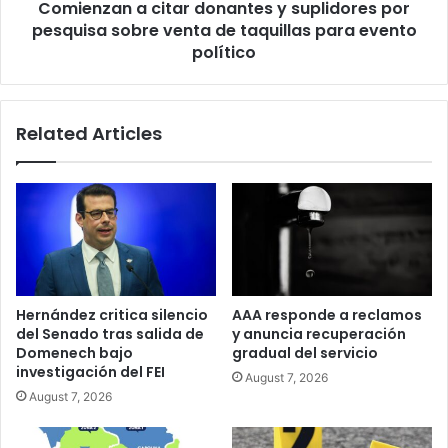
Comienzan a citar donantes y suplidores por
venta
de
pesquisa sobre venta de taquillas para evento
taquillas
político
para
evento
político
Related Articles
Hernández critica silencio
AAA responde a reclamos
del Senado tras salida de
y anuncia recuperación
Domenech bajo
gradual del servicio
investigación del FEI
August 7, 2026
August 7, 2026