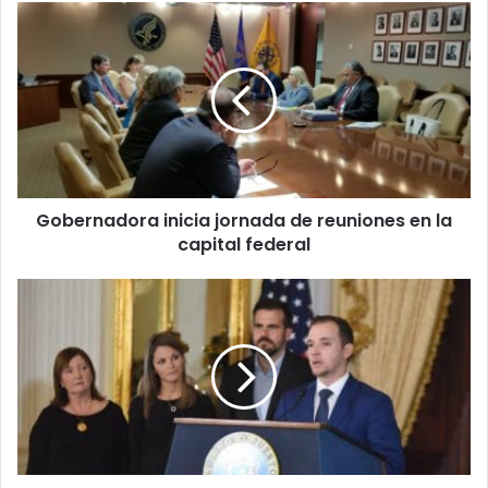
Gobernadora
inicia
jornada
de
reuniones
en
la
capital
federal
Gobernadora inicia jornada de reuniones en la
capital federal
Comienzan
a
citar
donantes
y
suplidores
por
pesquisa
sobre