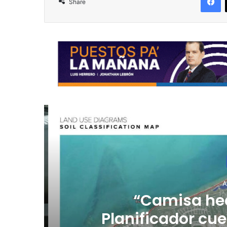
Share
R
Au
l
“Camisa hec
Planificador cue