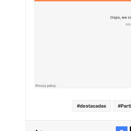
destacadas
Part
F