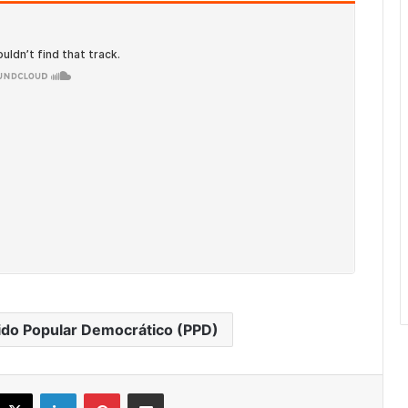
ido Popular Democrático (PPD)
acebook
X
LinkedIn
Pinterest
Share via Email