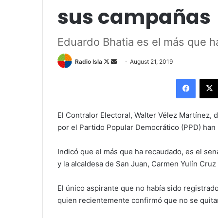
sus campañas
Eduardo Bhatia es el más que h
Follow
Send
Radio Isla
August 21, 2019
on
an
Facebo
X
email
El Contralor Electoral, Walter Vélez Martínez, 
por el Partido Popular Democrático (PPD) ha
Indicó que el más que ha recaudado, es el sen
y la alcaldesa de San Juan, Carmen Yulín Cruz
El único aspirante que no había sido registrad
quien recientemente confirmó que no se quitar