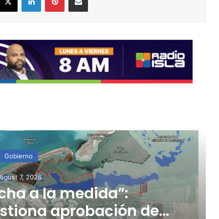
ead Next
Gobierno
gust 7, 2026
ha a la medida”:
stiona aprobación de