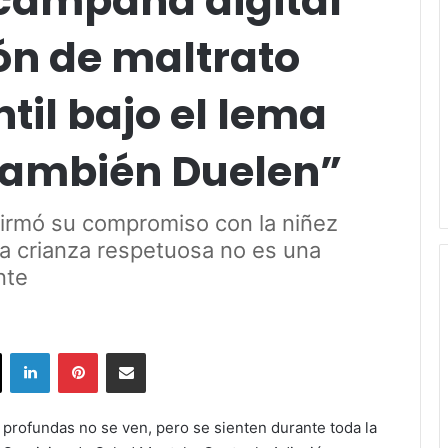
campaña digital
ón de maltrato
til bajo el lema
También Duelen”
firmó su compromiso con la niñez
la crianza respetuosa no es una
nte
ok
X
LinkedIn
Pinterest
Share via Email
profundas no se ven, pero se sienten durante toda la