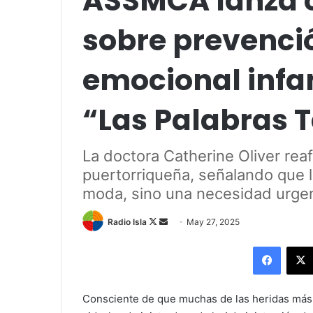
ASSMCA lanza 
sobre prevenci
emocional infan
“Las Palabras 
La doctora Catherine Oliver rea
puertorriqueña, señalando que 
moda, sino una necesidad urge
Follow
Send
Radio Isla
May 27, 2025
on
an
Facebo
X
email
Consciente de que muchas de las heridas más 