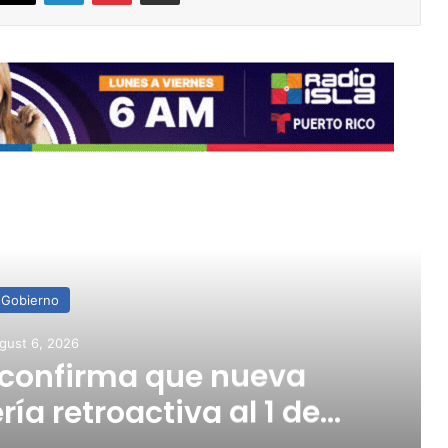
ead Next
Noticias
gust 6, 2026
 entran en una fase de
a extrema