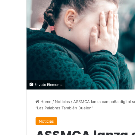
Envato Elements
Home
/
Noticias
/
ASSMCA lanza campaña digital so
“Las Palabras También Duelen”
Noticias