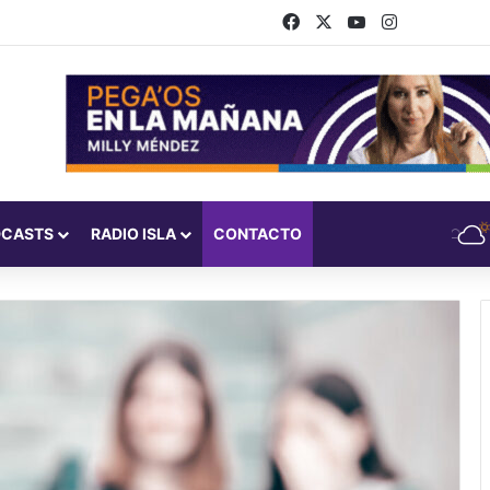
Facebook
X
YouTube
Instagram
DCASTS
RADIO ISLA
CONTACTO