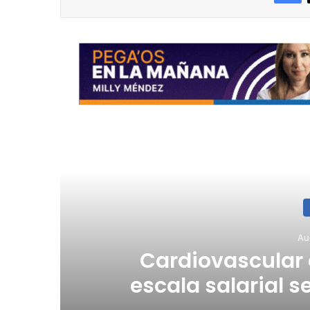
R
Au
Municipios del sur
sequí