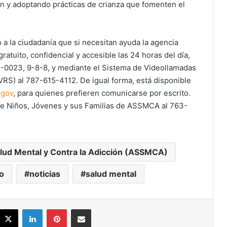
 y adoptando prácticas de crianza que fomenten el
ó a la ciudadanía que si necesitan ayuda la agencia
atuito, confidencial y accesible las 24 horas del día,
81-0023, 9-8-8, y mediante el Sistema de Videollamadas
RS) al 787-615-4112. De igual forma, está disponible
.gov
, para quienes prefieren comunicarse por escrito.
de Niños, Jóvenes y sus Familias de ASSMCA al 763-
alud Mental y Contra la Adicción (ASSMCA)
o
noticias
salud mental
acebook
X
LinkedIn
Pinterest
Share via Email