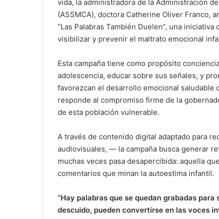
vida, la administradora de la Administración d
(ASSMCA), doctora Catherine Oliver Franco, a
“Las Palabras También Duelen”, una iniciativa 
visibilizar y prevenir el maltrato emocional inf
Esta campaña tiene como propósito concienciar
adolescencia, educar sobre sus señales, y pr
favorezcan el desarrollo emocional saludable d
responde al compromiso firme de la gobernador
de esta población vulnerable.
A través de contenido digital adaptado para r
audiovisuales, — la campaña busca generar ref
muchas veces pasa desapercibida: aquella que s
comentarios que minan la autoestima infantil.
“Hay palabras que se quedan grabadas para si
descuido, pueden convertirse en las voces in