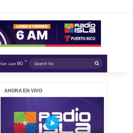
℉
90
Search
San Juan
for
AHORA EN VIVO
P