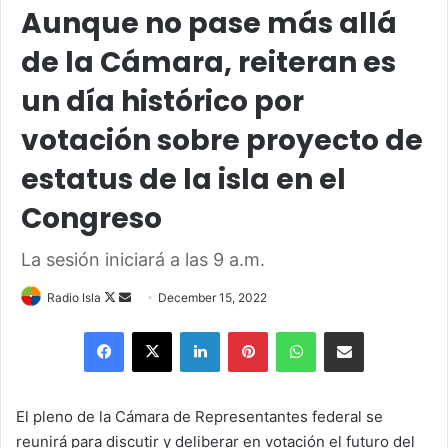
Aunque no pase más allá
de la Cámara, reiteran es
un día histórico por
votación sobre proyecto de
estatus de la isla en el
Congreso
La sesión iniciará a las 9 a.m.
Follow
Send
Radio Isla
December 15, 2022
on
an
Facebook
X
LinkedIn
Pinterest
WhatsApp
Share via Email
X
email
El pleno de la Cámara de Representantes federal se
reunirá para discutir y deliberar en votación el futuro del