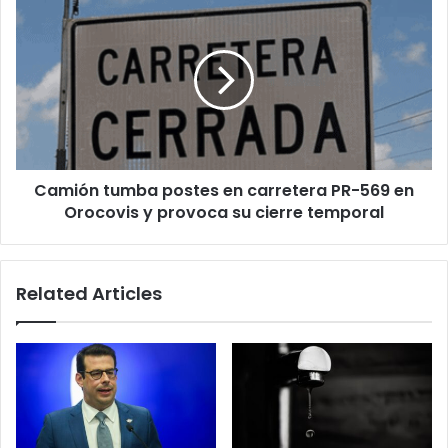
tumba
postes
en
carretera
PR-
569
en
Orocovis
Camión tumba postes en carretera PR-569 en
y
provoca
Orocovis y provoca su cierre temporal
su
cierre
temporal
Related Articles