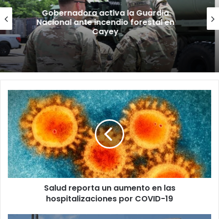
“Camisa hecha a la medida”:
Planificador cuestiona aprobación
de consulta de ubicación de Esencia
Salud
reporta
un
aumento
en
las
hospitalizaciones
por
COVID-
Salud reporta un aumento en las
19
hospitalizaciones por COVID-19
Camión