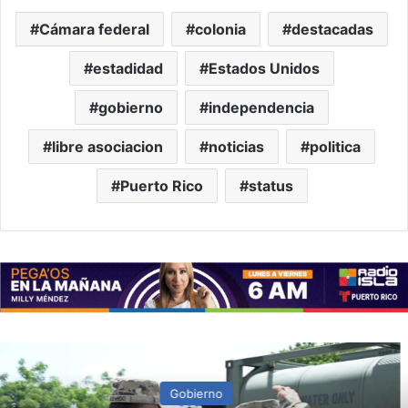
Cámara federal
colonia
destacadas
estadidad
Estados Unidos
gobierno
independencia
libre asociacion
noticias
politica
Puerto Rico
status
Gobierno