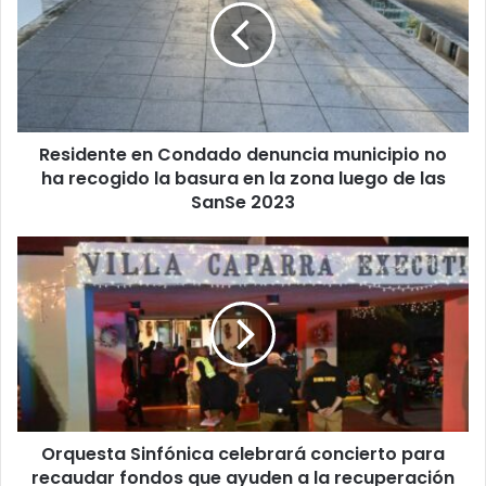
denuncia
municipio
no
ha
recogido
la
Residente en Condado denuncia municipio no
basura
en
ha recogido la basura en la zona luego de las
la
SanSe 2023
zona
luego
Orquesta
de
Sinfónica
las
celebrará
SanSe
concierto
2023
para
recaudar
fondos
que
ayuden
Orquesta Sinfónica celebrará concierto para
a
la
recaudar fondos que ayuden a la recuperación