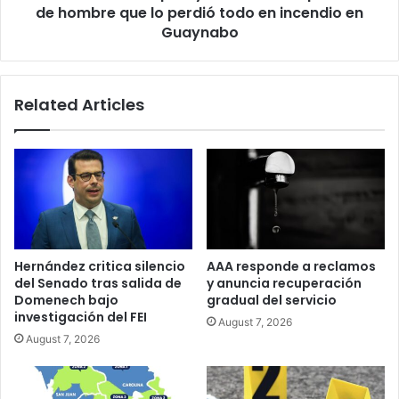
recuperación
de hombre que lo perdió todo en incendio en
de
Guaynabo
hombre
que
lo
Related Articles
perdió
todo
en
incendio
en
Guaynabo
Hernández critica silencio
AAA responde a reclamos
del Senado tras salida de
y anuncia recuperación
Domenech bajo
gradual del servicio
investigación del FEI
August 7, 2026
August 7, 2026