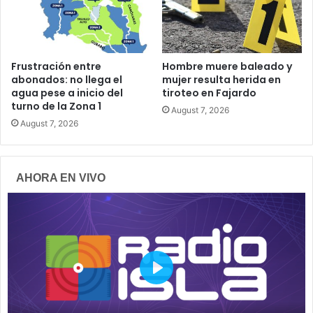
Frustración entre
Hombre muere baleado y
abonados: no llega el
mujer resulta herida en
agua pese a inicio del
tiroteo en Fajardo
turno de la Zona 1
August 7, 2026
August 7, 2026
AHORA EN VIVO
P
l
a