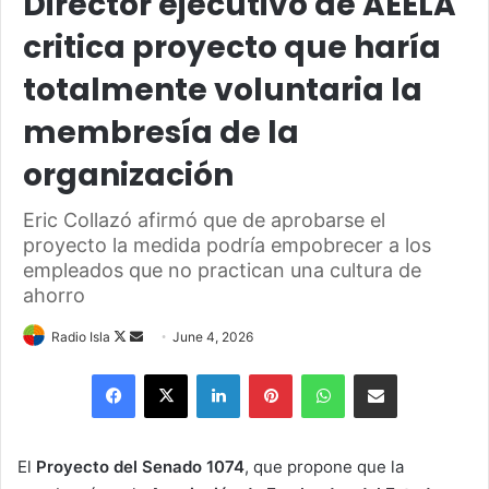
Director ejecutivo de AEELA
critica proyecto que haría
totalmente voluntaria la
membresía de la
organización
Eric Collazó afirmó que de aprobarse el
proyecto la medida podría empobrecer a los
empleados que no practican una cultura de
ahorro
Follow
Send
Radio Isla
June 4, 2026
on
an
Facebook
X
LinkedIn
Pinterest
WhatsApp
Share via Email
X
email
El
Proyecto del Senado 1074
, que propone que la