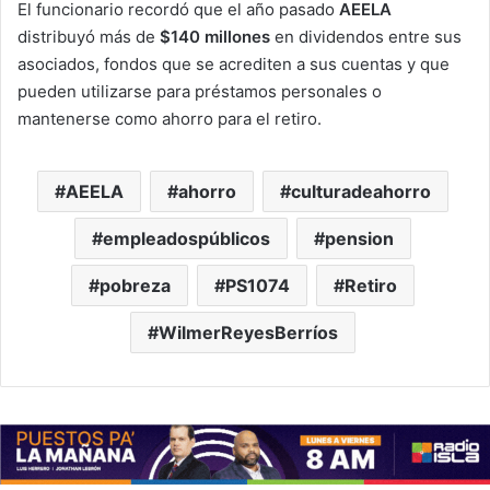
El funcionario recordó que el año pasado
AEELA
distribuyó más de
$140 millones
en dividendos entre sus
asociados, fondos que se acrediten a sus cuentas y que
pueden utilizarse para préstamos personales o
mantenerse como ahorro para el retiro.
AEELA
ahorro
culturadeahorro
empleadospúblicos
pension
pobreza
PS1074
Retiro
WilmerReyesBerríos