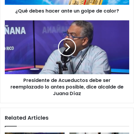
¿Qué debes hacer ante un golpe de calor?
Presidente
de
Acueductos
debe
ser
reemplazado
lo
antes
posible,
Presidente de Acueductos debe ser
dice
alcalde
reemplazado lo antes posible, dice alcalde de
de
Juana Díaz
Juana
Díaz
Related Articles