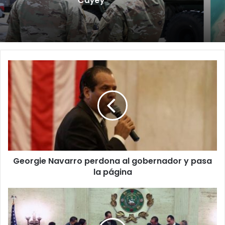
de consulta de ubicación de Esencia
Georgie
Navarro
perdona
al
gobernador
y
pasa
la
página
Georgie Navarro perdona al gobernador y pasa
la página
Nombramiento
de
Puierluisi
podría