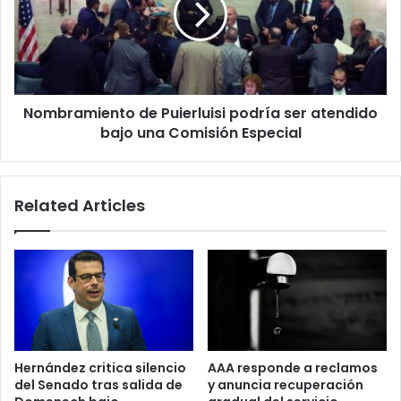
ser
atendido
bajo
una
Comisión
Nombramiento de Puierluisi podría ser atendido
Especial
bajo una Comisión Especial
Related Articles
Hernández critica silencio
AAA responde a reclamos
del Senado tras salida de
y anuncia recuperación