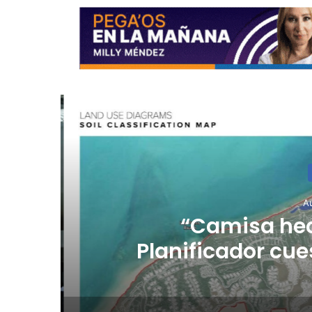
R
Au
l
“Camisa hec
Planificador cue
consulta de ub