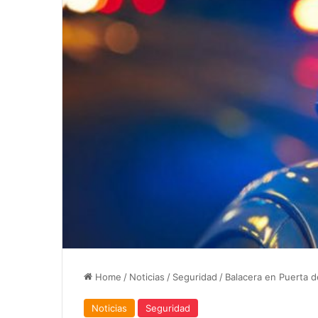
Home
/
Noticias
/
Seguridad
/
Balacera en Puerta d
Noticias
Seguridad