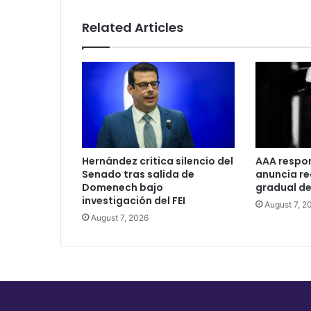
Related Articles
Hernández critica silencio del
AAA respo
Senado tras salida de
anuncia r
Domenech bajo
gradual de
investigación del FEI
August 7, 2
August 7, 2026