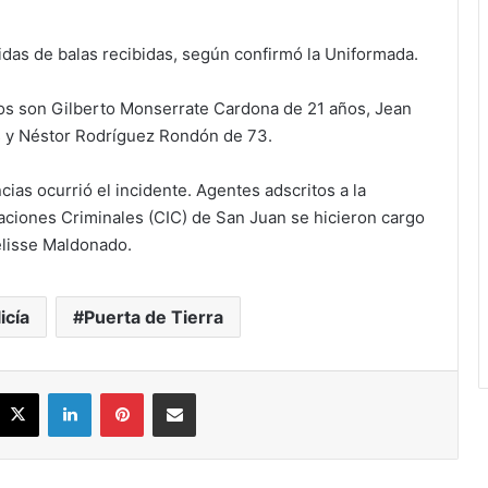
ridas de balas recibidas, según confirmó la Uniformada.
idos son Gilberto Monserrate Cardona de 21 años, Jean
s y Néstor Rodríguez Rondón de 73.
ias ocurrió el incidente. Agentes adscritos a la
aciones Criminales (CIC) de San Juan se hicieron cargo
velisse Maldonado.
icía
Puerta de Tierra
acebook
X
LinkedIn
Pinterest
Share via Email