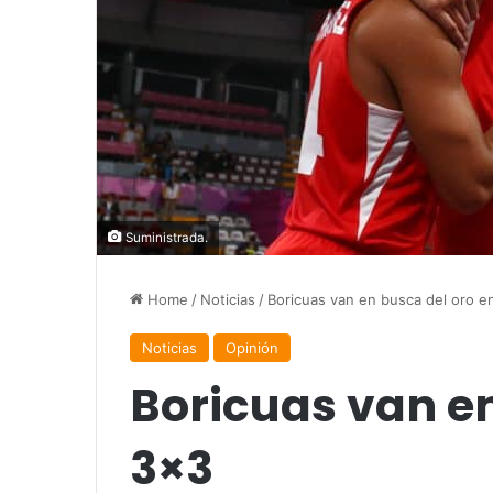
Suministrada.
Home
/
Noticias
/
Boricuas van en busca del oro e
Noticias
Opinión
Boricuas van en
3×3