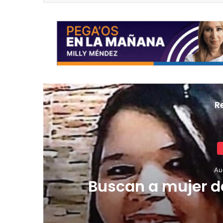
R
Au
Colegio de Cirujan
alcance del Mes 
iniciativas pa