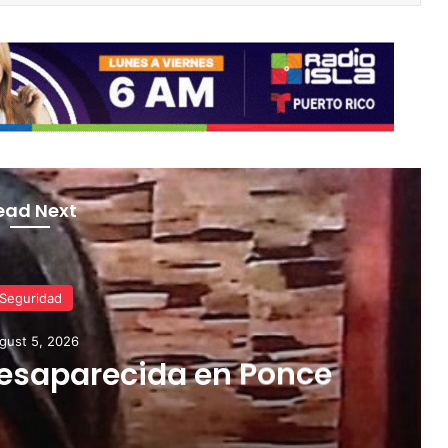
ead Next
Noticias
gust 5, 2026
os Dentistas amplía el
de la Salud Oral con
ra niños, familias,