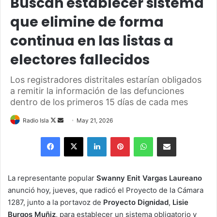
Buscan establecer sistema
que elimine de forma
continua en las listas a
electores fallecidos
Los registradores distritales estarían obligados
a remitir la información de las defunciones
dentro de los primeros 15 días de cada mes
Follow
Send
Radio Isla
May 21, 2026
on
an
Facebook
X
LinkedIn
Pinterest
WhatsApp
Share via Email
X
email
La representante popular
Swanny Enit Vargas Laureano
anunció hoy, jueves, que radicó el Proyecto de la Cámara
1287, junto a la portavoz de
Proyecto Dignidad
,
Lisie
Burgos Muñiz
, para establecer un sistema obligatorio y