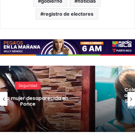
gobierno
noticias
registro de electores
Noticias
Colegio de Cirujanos Dentistas
amplía el alcance del Mes de la
Salud Oral con iniciativas para
niños, familias, cuidadores y
adultos mayores