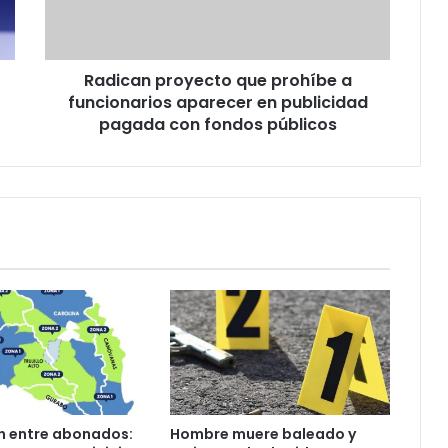
aparecer
en
publicidad
Radican proyecto que prohíbe a
pagada
con
funcionarios aparecer en publicidad
fondos
pagada con fondos públicos
públicos
n entre abonados:
Hombre muere baleado y