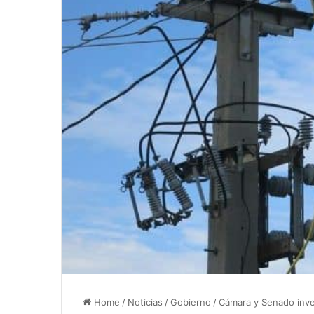
Home
/
Noticias
/
Gobierno
/
Cámara y Senado inve