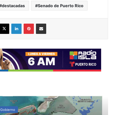
destacadas
Senado de Puerto Rico
acebook
X
LinkedIn
Pinterest
Share via Email
ead Next
Gobierno