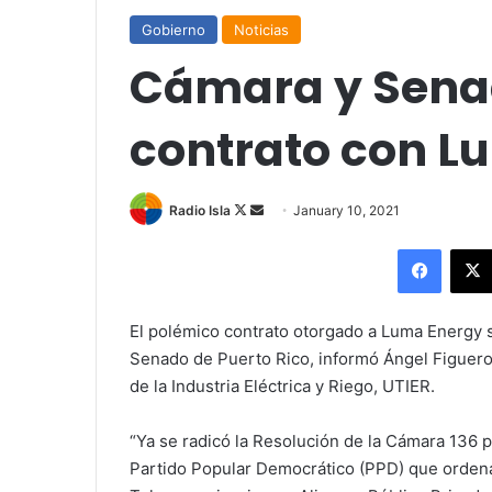
Gobierno
Noticias
Cámara y Sena
contrato con L
Follow
Send
Radio Isla
January 10, 2021
on
an
Facebo
X
email
El polémico contrato otorgado a Luma Energy 
Senado de Puerto Rico, informó Ángel Figuero
de la Industria Eléctrica y Riego, UTIER.
“Ya se radicó la Resolución de la Cámara 136 p
Partido Popular Democrático (PPD) que ordena