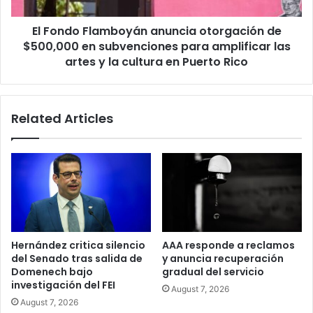
en
subvenciones
El Fondo Flamboyán anuncia otorgación de
para
amplificar
$500,000 en subvenciones para amplificar las
las
artes y la cultura en Puerto Rico
artes
y
la
Related Articles
cultura
en
Puerto
Rico
Hernández critica silencio
AAA responde a reclamos
del Senado tras salida de
y anuncia recuperación
Domenech bajo
gradual del servicio
investigación del FEI
August 7, 2026
August 7, 2026