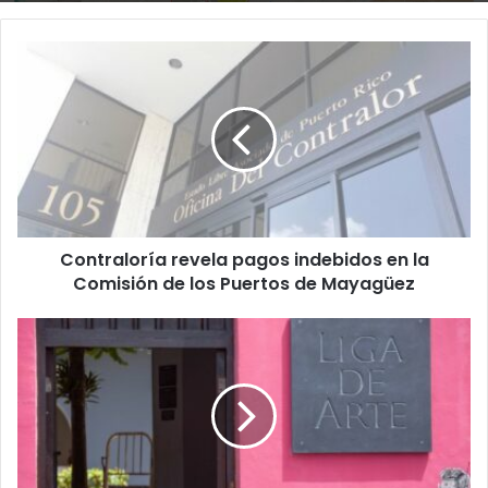
Contraloría
revela
pagos
indebidos
en
la
Comisión
de
los
Contraloría revela pagos indebidos en la
Puertos
de
Comisión de los Puertos de Mayagüez
Mayagüez
El
Fondo
Flamboyán
anuncia
otorgación
de
$500,000