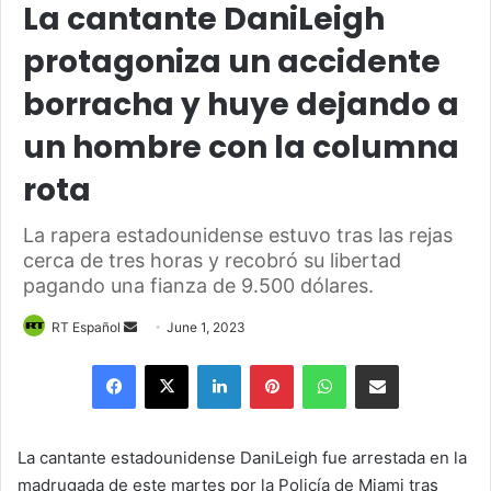
La cantante DaniLeigh
protagoniza un accidente
borracha y huye dejando a
un hombre con la columna
rota
La rapera estadounidense estuvo tras las rejas
cerca de tres horas y recobró su libertad
pagando una fianza de 9.500 dólares.
Send
RT Español
June 1, 2023
an
Facebook
X
LinkedIn
Pinterest
WhatsApp
Share via Email
email
La cantante estadounidense DaniLeigh fue arrestada en la
madrugada de este martes por la Policía de Miami tras