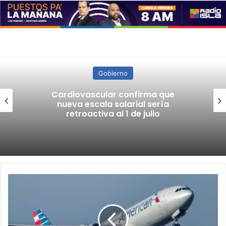
Gobierno
Cardiovascular confirma que
nueva escala salarial sería
retroactiva al 1 de julio
Aumentan
frecuencias
de
American
Airlines