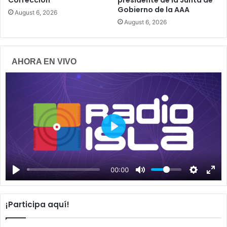
Gobierno de la AAA
August 6, 2026
August 6, 2026
AHORA EN VIVO
P
l
a
00:00
y
¡Participa aquí!