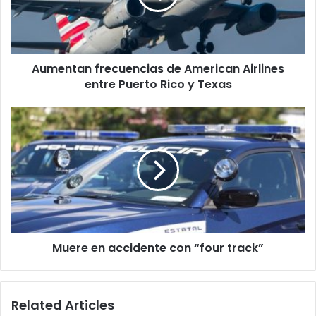
entre
Puerto
Rico
y
Aumentan frecuencias de American Airlines
Texas
entre Puerto Rico y Texas
Muere
en
accidente
con
“four
track”
Muere en accidente con “four track”
Related Articles