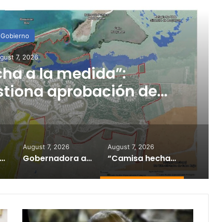
ead Next
Gobierno
gust 7, 2026
ha a la medida”:
stiona aprobación de
icación de Esencia
August 7, 2026
August 7, 2026
ela ya no parece tan atractiva”: alertan sobre impacto de la tecnología en los jóvenes
Gobernadora activa la Guardia Nacional ante incendio forestal en Cayey
“Camisa hecha a la medida”: Planificador cuestiona aprobación de consulta de ubicación de Esencia
Demócratas