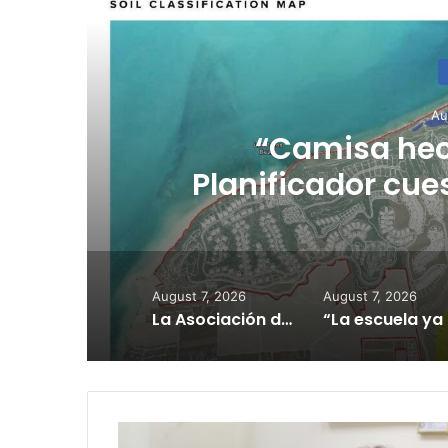
R
Au
l
“Camisa hec
Planificador cue
consulta de ub
August 7, 2026
August 7, 2026
La Asociación de Hospitales de Puerto Rico exhorta a los pacientes a continuar sus citas, tratamientos y servicios médicos según programados
“La escu
"Mayita"