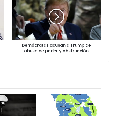
acusan
a
Trump
de
abuso
de
poder
y
Demócratas acusan a Trump de
obstrucción
abuso de poder y obstrucción