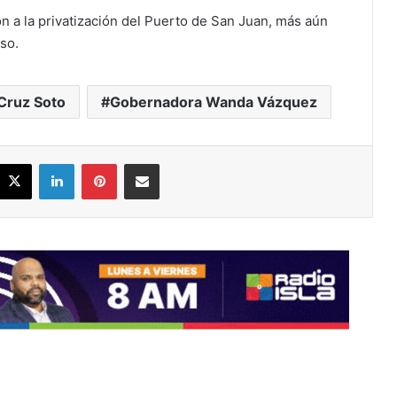
ón a la privatización del Puerto de San Juan, más aún
so.
Cruz Soto
Gobernadora Wanda Vázquez
acebook
X
LinkedIn
Pinterest
Share via Email