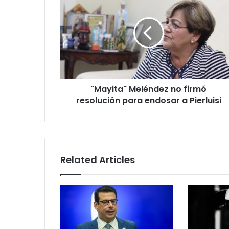
Meléndez
no
firmó
resolución
para
endosar
a
Pierluisi
"Mayita" Meléndez no firmó
resolución para endosar a Pierluisi
Related Articles