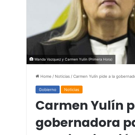
Wanda Vazquez y Carmen Yulín (Primera Hora)
Home
/
Noticias
/
Carmen Yulín pide a la gobernado
Gobierno
Noticias
Carmen Yulín pi
gobernadora pa