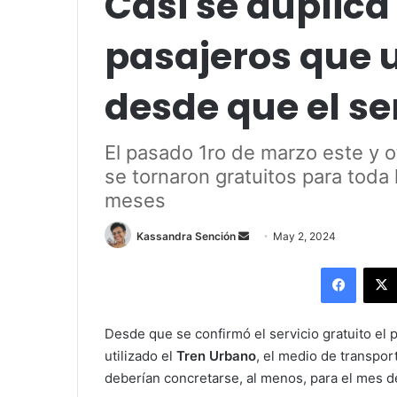
Casi se duplica
pasajeros que 
desde que el ser
El pasado 1ro de marzo este y o
se tornaron gratuitos para toda 
meses
Send
Kassandra Sención
May 2, 2024
an
Facebo
email
Desde que se confirmó el servicio gratuito el
utilizado el
Tren Urbano
, el medio de transpo
deberían concretarse, al menos, para el mes d