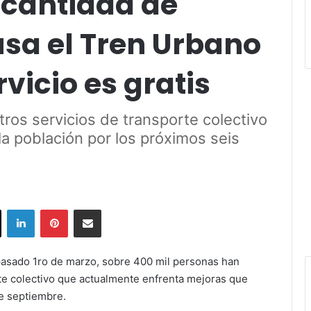
 cantidad de
usa el Tren Urbano
vicio es gratis
tros servicios de transporte colectivo
la población por los próximos seis
ok
X
LinkedIn
Pinterest
Share via Email
 pasado 1ro de marzo, sobre 400 mil personas han
rte colectivo que actualmente enfrenta mejoras que
e septiembre.