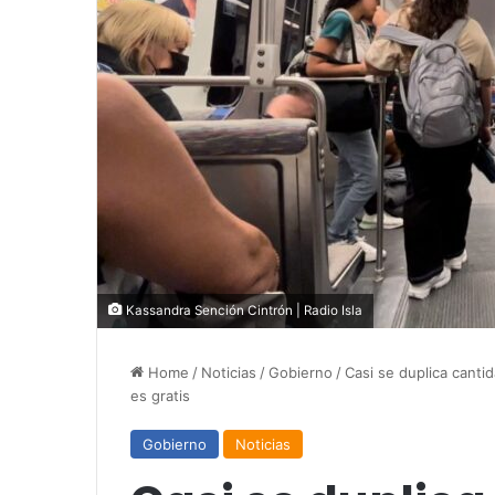
Kassandra Sención Cintrón | Radio Isla
Home
/
Noticias
/
Gobierno
/
Casi se duplica canti
es gratis
Gobierno
Noticias