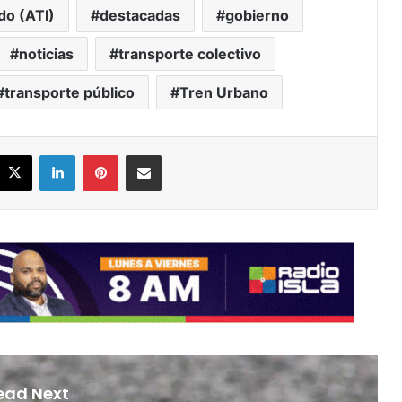
do (ATI)
destacadas
gobierno
noticias
transporte colectivo
transporte público
Tren Urbano
acebook
X
LinkedIn
Pinterest
Share via Email
ead Next