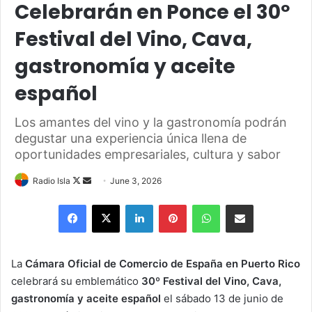
Celebrarán en Ponce el 30º
Festival del Vino, Cava,
gastronomía y aceite
español
Los amantes del vino y la gastronomía podrán
degustar una experiencia única llena de
oportunidades empresariales, cultura y sabor
Follow
Send
Radio Isla
June 3, 2026
on
an
Facebook
X
LinkedIn
Pinterest
WhatsApp
Share via Email
X
email
La
Cámara Oficial de Comercio de España en Puerto Rico
celebrará su emblemático
30º Festival del
Vino, Cava,
gastronomía y aceite español
el sábado 13 de junio de