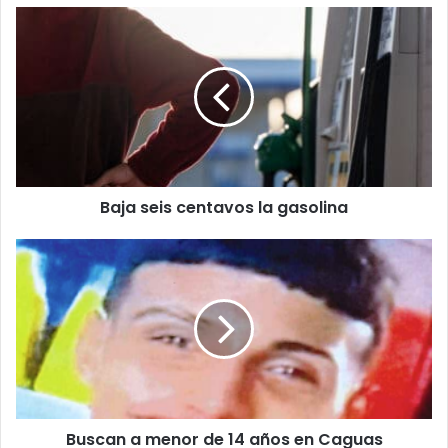
Baja
seis
centavos
la
gasolina
Baja seis centavos la gasolina
Buscan
a
menor
de
14
años
en
Caguas
Buscan a menor de 14 años en Caguas