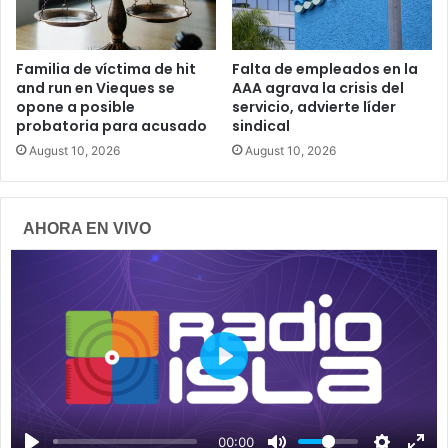
Familia de víctima de hit
Falta de empleados en la
and run en Vieques se
AAA agrava la crisis del
opone a posible
servicio, advierte líder
probatoria para acusado
sindical
August 10, 2026
August 10, 2026
AHORA EN VIVO
P
l
a
00:00
y