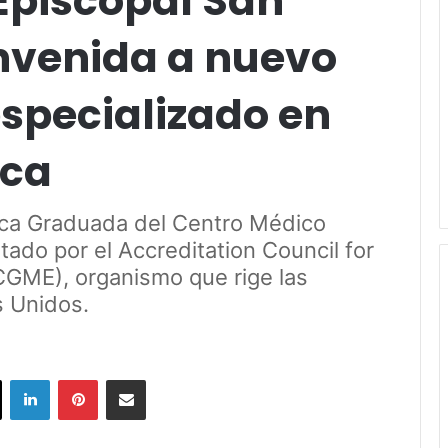
Episcopal San
envenida a nuevo
specializado en
ica
ca Graduada del Centro Médico
tado por el Accreditation Council for
CGME), organismo que rige las
s Unidos.
ok
X
LinkedIn
Pinterest
Share via Email