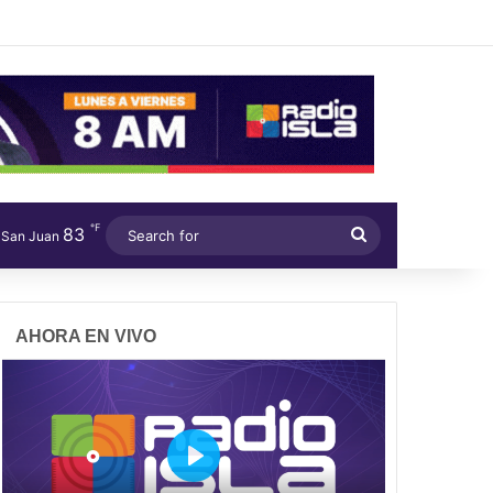
℉
83
Search
San Juan
for
AHORA EN VIVO
P