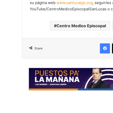
su página web
www.sanlucaspr.org
, seguirles
YouTube/CentroMedicoEpiscopalSanLucas o c
Centro Medico Episcopal
F
Share
R