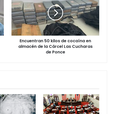
kilos
de
cocaína
en
almacén
de
la
Encuentran 50 kilos de cocaína en
Cárcel
Las
almacén de la Cárcel Las Cucharas
Cucharas
de Ponce
de
Ponce