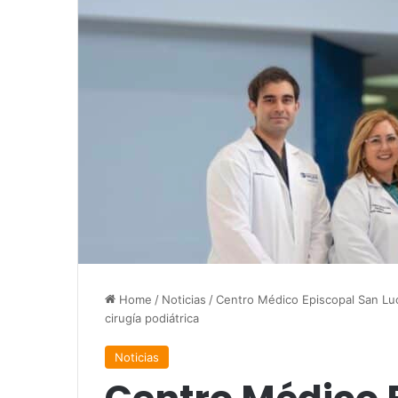
Home
/
Noticias
/
Centro Médico Episcopal San Lu
cirugía podiátrica
Noticias