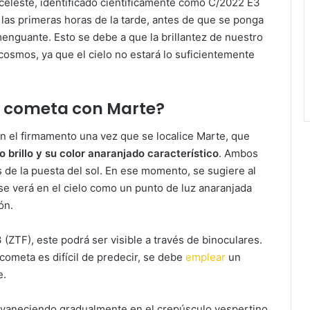
celeste, identificado científicamente como C/2022 E3
n las primeras horas de la tarde, antes de que se ponga
enguante. Esto se debe a que la brillantez de nuestro
el cosmos, ya que el cielo no estará lo suficientemente
l cometa con Marte?
n el firmamento una vez que se localice Marte, que
o brillo y su color anaranjado característico
. Ambos
de la puesta del sol. En ese momento, se sugiere al
se verá en el cielo como un punto de luz anaranjada
ón.
(ZTF), este podrá ser visible a través de binoculares.
cometa es difícil de predecir, se debe
emplear
un
e.
svaneciendo gradualmente en el crepúsculo vespertino