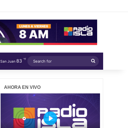
℉
83
Search
San Juan
for
AHORA EN VIVO
P