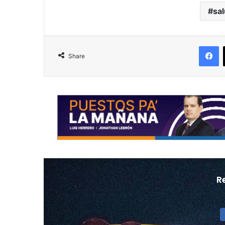
sal
F
Share
R