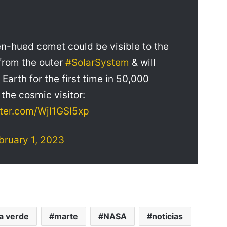
en-hued comet could be visible to the
from the outer
#SolarSystem
& will
arth for the first time in 50,000
 the cosmic visitor:
tter.com/Wjl1GSI5xp
bruary 1, 2023
a verde
marte
NASA
noticias