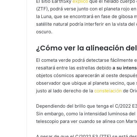
El sitio EarthSky
explicó
que el helado cuerpo 
(ZTF), podrá verse junto con el planeta rojo e
la Luna, que se encontrará en fase de gibosa m
satélite natural podría interferir en la vista d
oscuro.
¿Cómo ver la alineación de
El cometa verde podrá detectarse fácilmente e
resaltará entre las estrellas debido
a su intens
objetos cósmicos aparecerán al oeste después 
observador que ubique al planeta vecino, que 
justo al lado derecho de la
constelación
de Ori
Dependiendo del brillo que tenga el C/2022 E3 
Sin embargo, como la intensidad luminosa del 
telescopio para ver cuando se alinea con Mart
A pesar de que el C/2022 E3 (ZTF) se está de