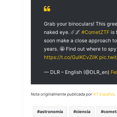
Grab your binoculars! This gre
naked eye. ☄️🌌
#CometZTF
is 
soon make a close approach to E
years. 🤩 Find out where to spy
https://t.co/GulKCvZilK
pic.twi
— DLR – English (@DLR_en)
Fe
Nota originalmente publicada por
RT Español
.
astronomía
ciencia
comet