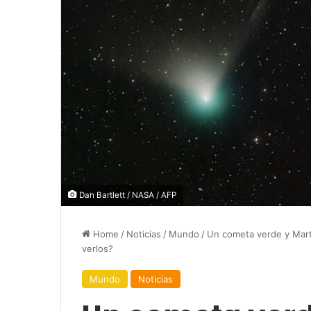
Dan Bartlett / NASA / AFP
Home
/
Noticias
/
Mundo
/
Un cometa verde y Mart
verlos?
Mundo
Noticias