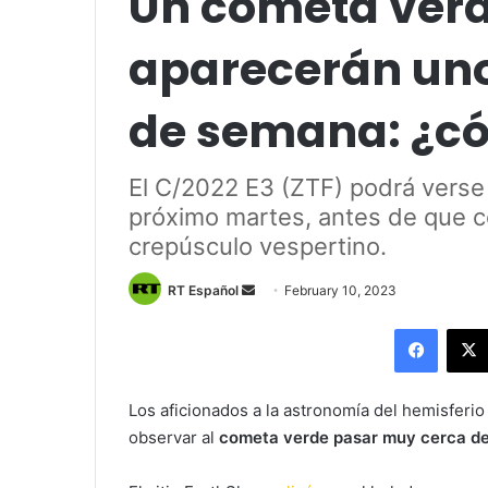
Un cometa verd
aparecerán uno 
de semana: ¿có
El C/2022 E3 (ZTF) podrá verse 
próximo martes, antes de que c
crepúsculo vespertino.
Send
RT Español
February 10, 2023
an
Facebo
email
Los aficionados a la astronomía del hemisferio
observar al
cometa verde pasar muy cerca d