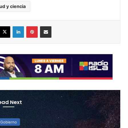
ud y ciencia
acebook
X
LinkedIn
Pinterest
Share via Email
ead Next
Gobierno