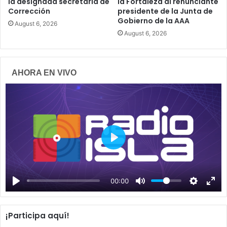
la designada secretaria de
la Fortaleza al renunciante
Corrección
presidente de la Junta de
Gobierno de la AAA
August 6, 2026
August 6, 2026
AHORA EN VIVO
P
l
a
00:00
y
¡Participa aquí!