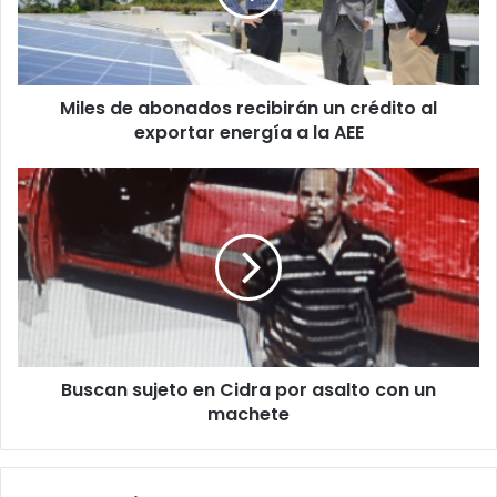
crédito
al
exportar
energía
Miles de abonados recibirán un crédito al
a
la
exportar energía a la AEE
AEE
Buscan
sujeto
en
Cidra
por
asalto
con
un
machete
Buscan sujeto en Cidra por asalto con un
machete