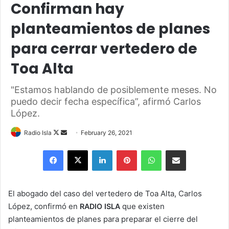
Confirman hay
planteamientos de planes
para cerrar vertedero de
Toa Alta
"Estamos hablando de posiblemente meses. No
puedo decir fecha específica”, afirmó Carlos
López.
Follow
Send
Radio Isla
February 26, 2021
on
an
Facebook
X
LinkedIn
Pinterest
WhatsApp
Share via Email
X
email
El abogado del caso del vertedero de Toa Alta, Carlos
López, confirmó en
que existen
RADIO ISLA
planteamientos de planes para preparar el cierre del