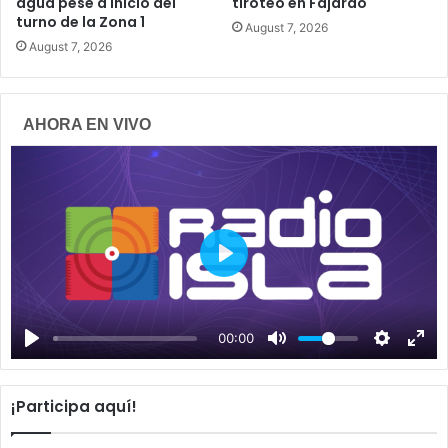
agua pese a inicio del
tiroteo en Fajardo
turno de la Zona 1
August 7, 2026
August 7, 2026
AHORA EN VIVO
P
l
a
00:00
y
¡Participa aquí!