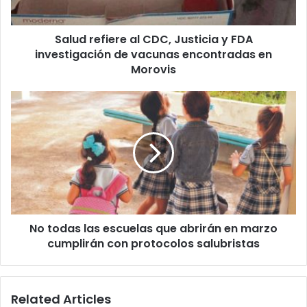
investigación
de
Salud refiere al CDC, Justicia y FDA
vacunas
encontradas
investigación de vacunas encontradas en
en
Morovis
Morovis
No
todas
las
escuelas
que
abrirán
en
marzo
cumplirán
No todas las escuelas que abrirán en marzo
con
protocolos
cumplirán con protocolos salubristas
salubristas
Related Articles