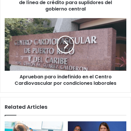
de
de línea de crédito para suplidores del
línea
gobierno central
de
crédito
Aprueban
para
paro
suplidores
indefinido
del
en
gobierno
el
central
Centro
Cardiovascular
por
condiciones
Aprueban paro indefinido en el Centro
laborales
Cardiovascular por condiciones laborales
Related Articles