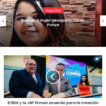
Seguridad
Buscan a mujer desaparecida en
Ponce
El
BDE
y
la
JIIP
firman
acuerdo
para
la
El BDE y la JIIP firman acuerdo para la creación
creación