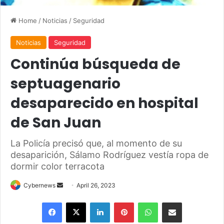
Home
/
Noticias
/
Seguridad
Noticias
Seguridad
Continúa búsqueda de
septuagenario
desaparecido en hospital
de San Juan
La Policía precisó que, al momento de su
desaparición, Sálamo Rodríguez vestía ropa de
dormir color terracota
Send
Cybernews
April 26, 2023
an
Facebook
X
LinkedIn
Pinterest
WhatsApp
Share via Email
email