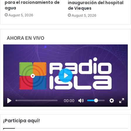
para el racionamiento de
inauguración del hospital
agua
de Vieques
August 5, 2026
August 5, 2026
AHORA EN VIVO
P
l
a
00:00
y
¡Participa aquí!