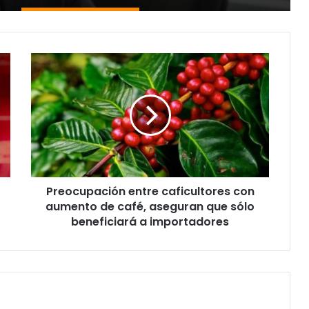
Preocupación
entre
caficultores
con
aumento
de
café,
aseguran
que
Preocupación entre caficultores con
sólo
beneficiará
aumento de café, aseguran que sólo
a
beneficiará a importadores
importadores