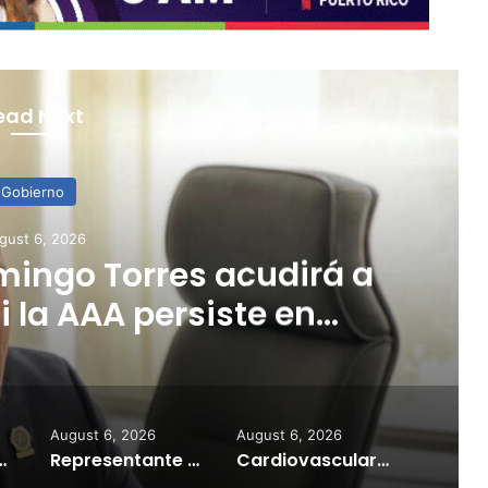
ead Next
Gobierno
gust 6, 2026
 confirma que nueva
ría retroactiva al 1 de
julio
August 6, 2026
August 6, 2026
reactivar excursiones a Cardona y Caja de Muerto
Representante Domingo Torres acudirá a los tribunales si la AAA persiste en ocultar información sobre crisis de agua
Cardiovascular confirma que nueva escala salarial sería retroactiva al 1 de julio