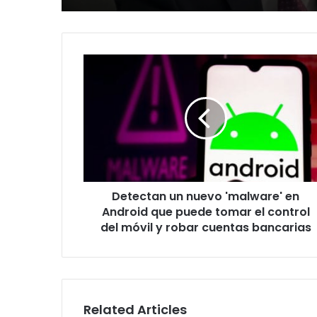
Detectan
un
nuevo
'malware'
en
Android
que
puede
tomar
Detectan un nuevo 'malware' en
el
control
Android que puede tomar el control
del
del móvil y robar cuentas bancarias
móvil
y
robar
cuentas
bancarias
Related Articles