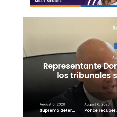
R
Au
a
Cardiovascular
escala salarial se
a
August 6, 2026
August 6, 2026
Supremo determina acoger demandas del Gobierno contra LUMA Energy
Ponce recuperará rampas marítimas para 