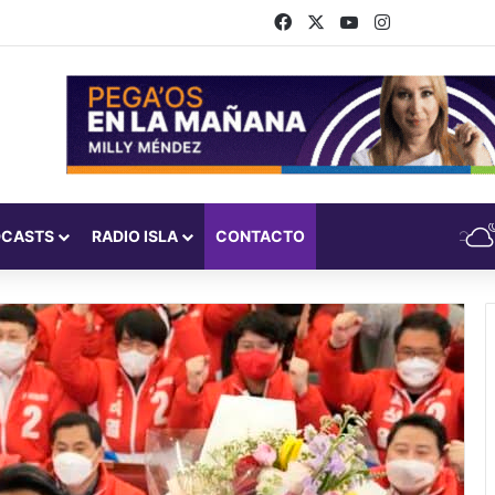
Facebook
X
YouTube
Instagram
DCASTS
RADIO ISLA
CONTACTO