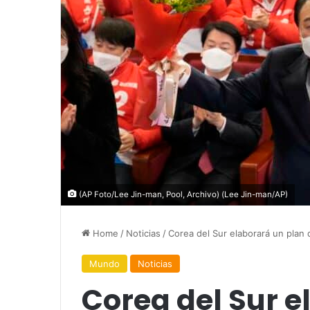
(AP Foto/Lee Jin-man, Pool, Archivo) (Lee Jin-man/AP)
Home
/
Noticias
/
Corea del Sur elaborará un plan 
Mundo
Noticias
Corea del Sur e