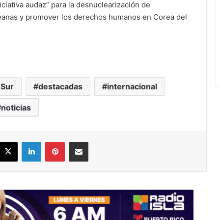
iativa audaz” para la desnuclearización de
reanas y promover los derechos humanos en Corea del
 Sur
destacadas
internacional
noticias
acebook
X
LinkedIn
Pinterest
Share via Email