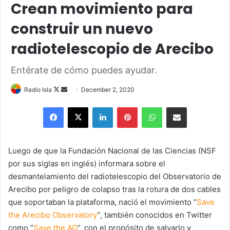
Crean movimiento para
construir un nuevo
radiotelescopio de Arecibo
Entérate de cómo puedes ayudar.
Follow
Send
Radio Isla
December 2, 2020
on
an
Facebook
X
LinkedIn
Pinterest
WhatsApp
Share via Email
X
email
Luego de que la Fundación Nacional de las Ciencias (NSF
por sus siglas en inglés) informara sobre el
desmantelamiento del radiotelescopio del Observatorio de
Arecibo por peligro de colapso tras la rotura de dos cables
que soportaban la plataforma, nació el movimiento “
Save
the Arecibo Observatory
”, también conocidos en Twitter
como “
Save the AO
”, con el propósito de salvarlo y