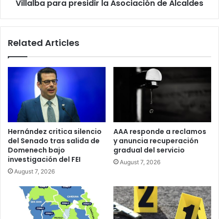
la
Villalba para presidir la Asociación de Alcaldes
Asociación
de
Alcaldes
Related Articles
Hernández critica silencio
AAA responde a reclamos
del Senado tras salida de
y anuncia recuperación
Domenech bajo
gradual del servicio
investigación del FEI
August 7, 2026
August 7, 2026