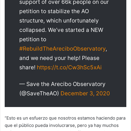
support of over 66k people on our
petition to stabilize the AO
structure, which unfortunately
collapsed. We’ve started a NEW
petition to
#RebuildTheAreciboObservatory
,
and we need your help! Please
share!
https://t.co/Cw3hSc5xAi
— Save the Arecibo Observatory
(@SaveTheAO)
December 3, 2020
“Esto es un esfuerzo que nosotros estamos haciendo para
que el público pueda involucrarse, pero ya hay muchos