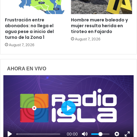
Frustración entre
Hombre muere baleado y
abonados: no llega el
mujer resulta herida en
agua pese a inicio del
tiroteo en Fajardo
turno de la Zona 1
August 7, 2026
August 7, 2026
AHORA EN VIVO
P
l
a
00:00
y