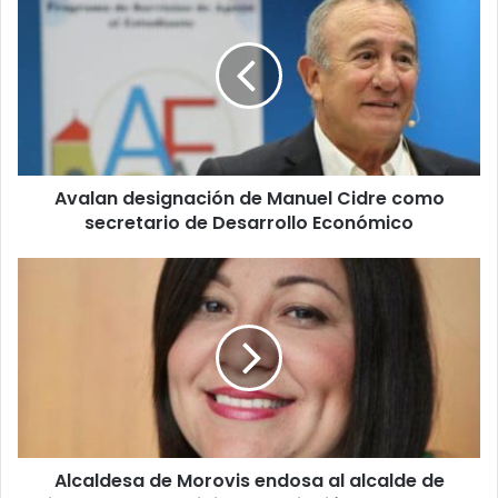
designación
de
Manuel
Cidre
como
secretario
de
Desarrollo
Avalan designación de Manuel Cidre como
Económico
secretario de Desarrollo Económico
Alcaldesa
de
Morovis
endosa
al
alcalde
de
Villalba
para
Alcaldesa de Morovis endosa al alcalde de
presidir