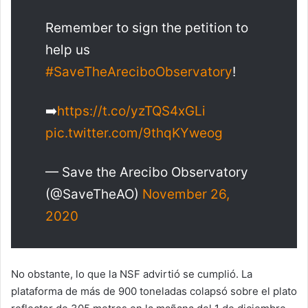
Remember to sign the petition to
help us
#SaveTheAreciboObservatory
!
➡️
https://t.co/yzTQS4xGLi
pic.twitter.com/9thqKYweog
— Save the Arecibo Observatory
(@SaveTheAO)
November 26,
2020
No obstante, lo que la NSF advirtió se cumplió. La
plataforma de más de 900 toneladas colapsó sobre el plato