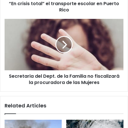
“En crisis total” el transporte escolar en Puerto
Rico
Secretaria
del
Dept.
de
la
Familia
no
fiscalizará
la
Secretaria del Dept. de la Familia no fiscalizará
procuradora
de
la procuradora de las Mujeres
las
Mujeres
Related Articles