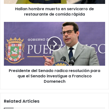
comida
Hallan hombre muerto en servicarro de
rápida
restaurante de comida rápida
Presidente
del
Senado
radica
resolución
para
que
el
Senado
Presidente del Senado radica resolución para
investigue
a
que el Senado investigue a Francisco
Francisco
Domenech
Domenech
Related Articles