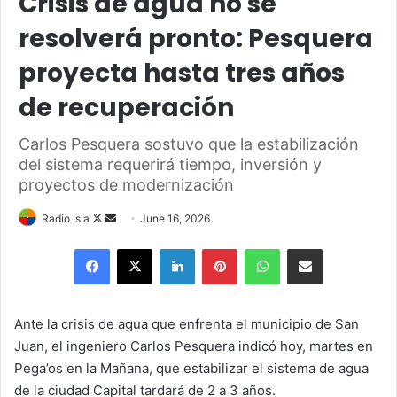
Crisis de agua no se
resolverá pronto: Pesquera
proyecta hasta tres años
de recuperación
Carlos Pesquera sostuvo que la estabilización
del sistema requerirá tiempo, inversión y
proyectos de modernización
Follow
Send
Radio Isla
June 16, 2026
on
an
Facebook
X
LinkedIn
Pinterest
WhatsApp
Share via Email
X
email
Ante la crisis de agua que enfrenta el municipio de San
Juan, el ingeniero Carlos Pesquera indicó hoy, martes en
Pega’os en la Mañana, que estabilizar el sistema de agua
de la ciudad Capital tardará de 2 a 3 años.