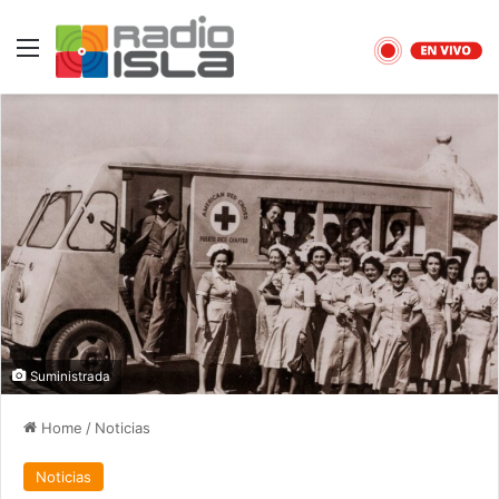
Menu
Suministrada
Home
/
Noticias
Noticias