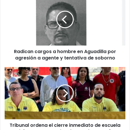
cargos
a
hombre
en
Aguadilla
por
agresión
a
Radican cargos a hombre en Aguadilla por
agente
y
agresión a agente y tentativa de soborno
tentativa
de
Tribunal
soborno
ordena
el
cierre
inmediato
de
escuela
chárter
que
Tribunal ordena el cierre inmediato de escuela
operaba