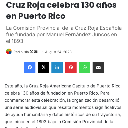
Cruz Roja celebra 130 años
en Puerto Rico
La Comisión Provincial de la Cruz Roja Española
fue fundada por Manuel Fernández Juncos en
el 1893
Follow
Send
Radio Isla
August 24, 2023
on
an
Facebook
X
LinkedIn
Pinterest
WhatsApp
Share via Email
X
email
Este año, la Cruz Roja Americana Capítulo de Puerto Rico
celebra 130 años de fundación en Puerto Rico. Para
conmemorar esta celebración, la organización desarrolló
una serie audiovisual que resalta momentos significativos
de ayuda humanitaria y datos históricos de su trayectoria,
que inició en el 1893 bajo la Comisión Provincial de la