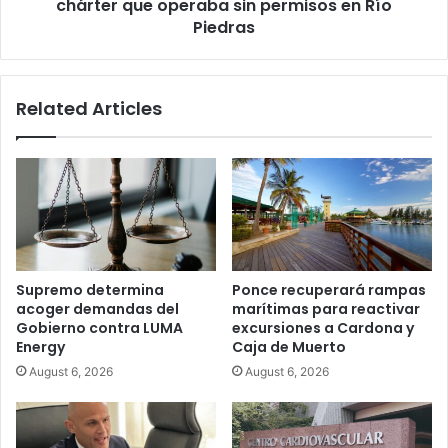
sin
chárter que operaba sin permisos en Río
permisos
Piedras
en
Río
Piedras
Related Articles
Supremo determina
Ponce recuperará rampas
acoger demandas del
marítimas para reactivar
Gobierno contra LUMA
excursiones a Cardona y
Energy
Caja de Muerto
August 6, 2026
August 6, 2026