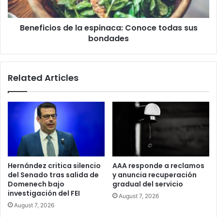
bondades
Beneficios de la espinaca: Conoce todas sus
bondades
Related Articles
Hernández critica silencio
AAA responde a reclamos
del Senado tras salida de
y anuncia recuperación
Domenech bajo
gradual del servicio
investigación del FEI
August 7, 2026
August 7, 2026