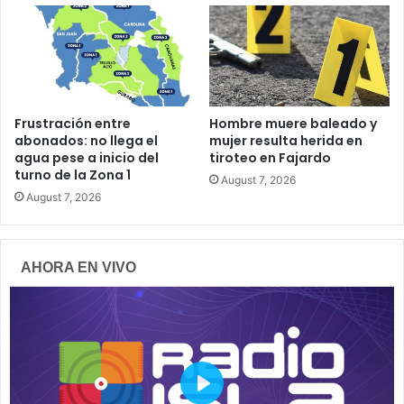
Frustración entre
Hombre muere baleado y
abonados: no llega el
mujer resulta herida en
agua pese a inicio del
tiroteo en Fajardo
turno de la Zona 1
August 7, 2026
August 7, 2026
AHORA EN VIVO
P