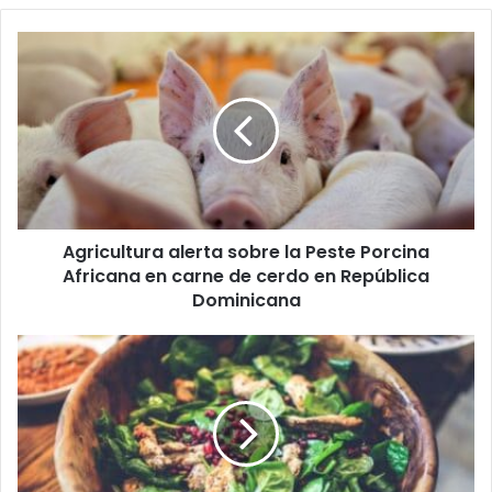
Agricultura
alerta
sobre
la
Peste
Porcina
Africana
en
carne
Agricultura alerta sobre la Peste Porcina
de
cerdo
Africana en carne de cerdo en República
en
Dominicana
República
Dominicana
Beneficios
de
la
espinaca:
Conoce
todas
sus