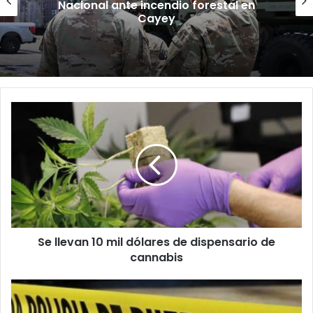
Planificador cuestiona aprobación
de consulta de ubicación de Esencia
Se
llevan
10
mil
dólares
de
dispensario
de
cannabis
Se llevan 10 mil dólares de dispensario de
cannabis
Asesinato
en