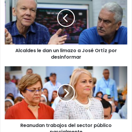
le
dan
un
limazo
a
José
Ortíz
por
Alcaldes le dan un limazo a José Ortíz por
desinformar
desinformar
Reanudan
trabajos
del
sector
público
parcialmente
Reanudan trabajos del sector público
parcialmente