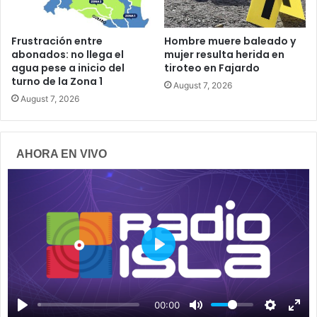
Frustración entre
Hombre muere baleado y
abonados: no llega el
mujer resulta herida en
agua pese a inicio del
tiroteo en Fajardo
turno de la Zona 1
August 7, 2026
August 7, 2026
AHORA EN VIVO
P
l
a
00:00
y