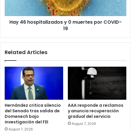
por
COVID-
19
Hay 46 hospitalizados y 0 muertes por COVID-
19
Related Articles
Hernández critica silencio
AAA responde a reclamos
del Senado tras salida de
y anuncia recuperación
Domenech bajo
gradual del servicio
investigación del FEI
August 7, 2026
August 7, 2026