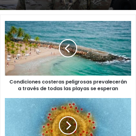
Condiciones
costeras
peligrosas
prevalecerán
a
través
de
todas
las
Condiciones costeras peligrosas prevalecerán
playas
se
a través de todas las playas se esperan
esperan
Hay
46
hospitalizados
y
0
muertes