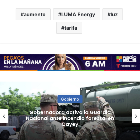
aumento
LUMA Energy
luz
tarifa
Gobierno
“Camisa hecha a la medida”:
Planificador cuestiona aprobación
de consulta de ubicación de Esencia